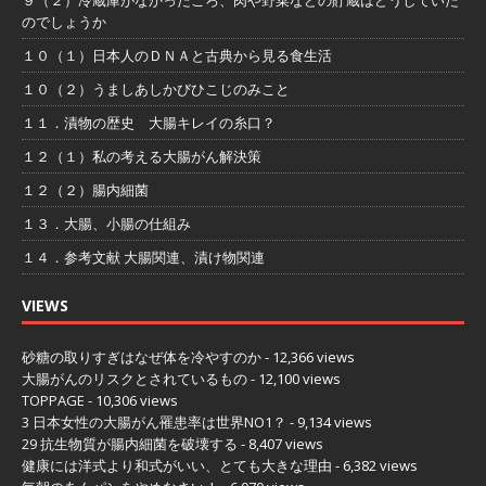
９（２）冷蔵庫がなかったころ、肉や野菜などの貯蔵はどうしていた
のでしょうか
１０（１）日本人のＤＮＡと古典から見る食生活
１０（２）うましあしかびひこじのみこと
１１．漬物の歴史 大腸キレイの糸口？
１２（１）私の考える大腸がん解決策
１２（２）腸内細菌
１３．大腸、小腸の仕組み
１４．参考文献 大腸関連、漬け物関連
VIEWS
砂糖の取りすぎはなぜ体を冷やすのか
- 12,366 views
大腸がんのリスクとされているもの
- 12,100 views
TOPPAGE
- 10,306 views
3 日本女性の大腸がん罹患率は世界NO1？
- 9,134 views
29 抗生物質が腸内細菌を破壊する
- 8,407 views
健康には洋式より和式がいい、とても大きな理由
- 6,382 views