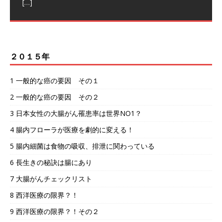
[…]
健康十訓 西郷隆盛を支えた言志晩録（佐藤一斎著）
言志晩録（佐藤一斎著）より 素晴らしい格言がありま
[…]
[…]
２０１５年
1 一般的な癌の要因 その１
2 一般的な癌の要因 その２
3 日本女性の大腸がん罹患率は世界NO1？
4 腸内フローラが医療を劇的に変える！
5 腸内細菌は食物の吸収、排泄に関わっている
6 長生きの秘訣は腸にあり
7 大腸がんチェックリスト
8 西洋医療の限界？！
9 西洋医療の限界？！その２