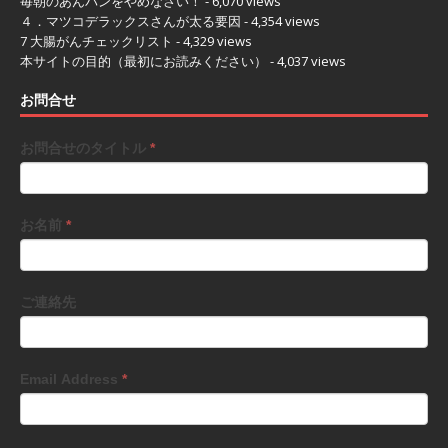
毎朝のあんパンをやめなさい！
- 6,070 views
４．マツコデラックスさんが太る要因
- 4,354 views
7 大腸がんチェックリスト
- 4,329 views
本サイトの目的（最初にお読みください）
- 4,037 views
お問合せ
お問合せのタイトル
*
お名前
*
ご連絡先
Email Address
*