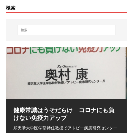
検索
コロナに対して最強のメッセージ 宮
糖尿＆便秘のお客様へ
沢賢治さんの詩が凄すぎた
何よりも新鮮な湧き水が身体によい 湧き水の場所は「
[…]
｢雨ニモマケズ｣ 雨にも負けず 風にも負けず 雪に
[…]
健康常識はうそだらけ コロナにも負
けない免疫力アップ
長寿の秘訣 西郷隆盛を支えた言志晩
健康十訓 西郷隆盛を支えた言志晩録
順天堂大学医学部特任教授でアトピー疾患研究センター
録（佐藤一斎著）
（佐藤一斎著）