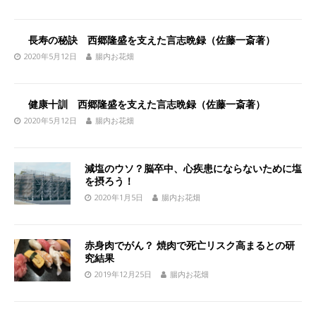
長寿の秘訣 西郷隆盛を支えた言志晩録（佐藤一斎著）
2020年5月12日
腸内お花畑
健康十訓 西郷隆盛を支えた言志晩録（佐藤一斎著）
2020年5月12日
腸内お花畑
減塩のウソ？脳卒中、心疾患にならないために塩
を摂ろう！
2020年1月5日
腸内お花畑
赤身肉でがん？ 焼肉で死亡リスク高まるとの研
究結果
2019年12月25日
腸内お花畑