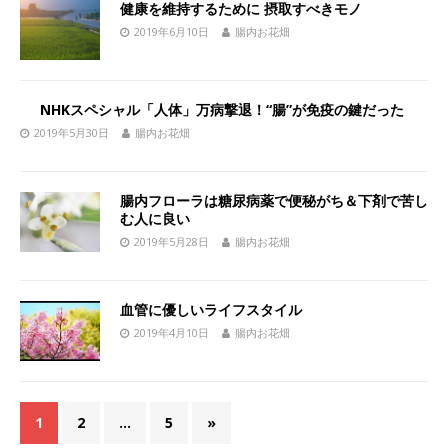
健康を維持するために 摂取すべきモノ
2019年6月10日
腸内お花畑
NHKスペシャル「人体」万病撃退！“腸”が免疫の鍵だった
2019年5月30日
腸内お花畑
腸内フローラは糖尿病薬で便秘がち＆下剤で苦し
む人に良い
2019年5月28日
腸内お花畑
血管に優しいライフスタイル
2019年4月10日
腸内お花畑
1
2
…
5
»