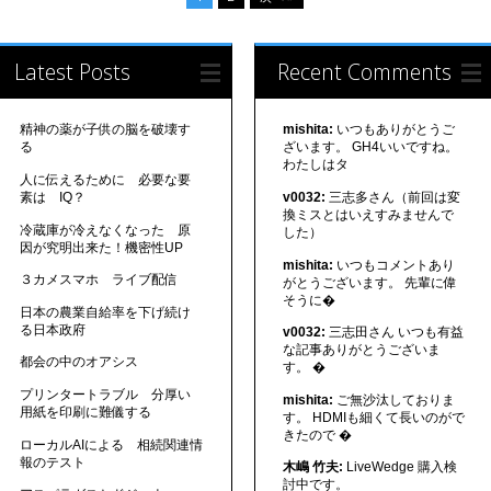
Latest Posts
Recent Comments
精神の薬が子供の脳を破壊す
mishita:
いつもありがとうご
る
ざいます。 GH4いいですね。
わたしはタ
人に伝えるために 必要な要
素は IQ？
v0032:
三志多さん（前回は変
換ミスとはいえすみませんで
冷蔵庫が冷えなくなった 原
した）
因が究明出来た！機密性UP
mishita:
いつもコメントあり
３カメスマホ ライブ配信
がとうございます。 先輩に偉
そうに�
日本の農業自給率を下げ続け
る日本政府
v0032:
三志田さん いつも有益
な記事ありがとうございま
都会の中のオアシス
す。 �
プリンタートラブル 分厚い
mishita:
ご無沙汰しておりま
用紙を印刷に難儀する
す。 HDMIも細くて長いのがで
きたので �
ローカルAIによる 相続関連情
報のテスト
木嶋 竹夫:
LiveWedge 購入検
討中です。