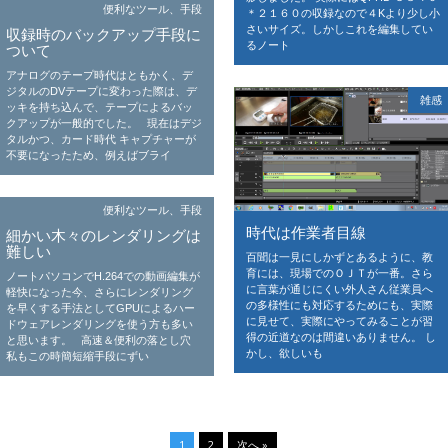
便利なツール、手段
＊２１６０の収録なので４Kより少し小
さいサイズ。しかしこれを編集してい
収録時のバックアップ手段に
るノート
ついて
アナログのテープ時代はともかく、デ
ジタルのDVテープに変わった際は、デ
雑感
ッキを持ち込んで、テープによるバッ
クアップが一般的でした。 現在はデジ
タルかつ、カード時代 キャプチャーが
不要になったため、例えばブライ
便利なツール、手段
時代は作業者目線
細かい木々のレンダリングは
難しい
百聞は一見にしかずとあるように、教
育には、現場でのＯＪＴが一番。さら
ノートパソコンでH.264での動画編集が
に言葉が通じにくい外人さん従業員へ
軽快になった今、さらにレンダリング
の多様性にも対応するためにも、実際
を早くする手法としてGPUによるハー
に見せて、実際にやってみることが習
ドウェアレンダリングを使う方も多い
得の近道なのは間違いありません。 し
と思います。 高速＆便利の落とし穴
かし、欲しいも
私もこの時簡短縮手段にずい
1
2
次へ »