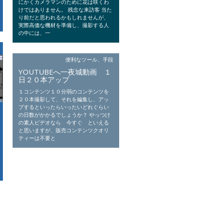
にかくカメラマンのために花は咲くわ
けではありません。 残念な来訪客 当た
り前だと思われるかもしれませんが、
実際高価な機材を準備し、撮影する人
の中には、一
便利なツール、手段
YOUTUBEへ一夜城動画 １
日２０本アップ
１コンテンツ１０分弱のコンテンツを
２０本撮影して、それを編集し、アッ
プするといったらいったいどれぐらい
の日数がかかるでしょうか？ やっつけ
の素人ビデオなら 今すぐ といえる
と思いますが、販売コンテンツクオリ
ティーは不要と