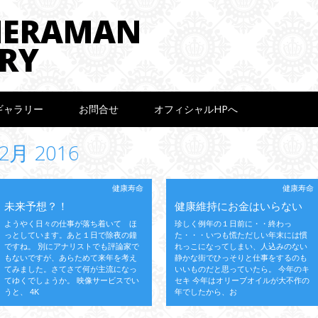
MERAMAN
RY
ギャラリー
お問合せ
オフィシャルHPへ
2月 2016
健康寿命
健康寿命
未来予想？！
健康維持にお金はいらない
ようやく日々の仕事が落ち着いて ほ
珍しく例年の１日前に・・終わっ
っとしています。あと１日で除夜の鐘
た・・・いつも慌ただしい年末には慣
ですね。 別にアナリストでも評論家で
れっこになってしまい、人込みのない
もないですが、あらためて来年を考え
静かな街でひっそりと仕事をするのも
てみました。さてさて何が主流になっ
いいものだと思っていたら。 今年のキ
てゆくでしょうか。 映像サービスでい
セキ 今年はオリーブオイルが大不作の
うと、 4K
年でしたから、お