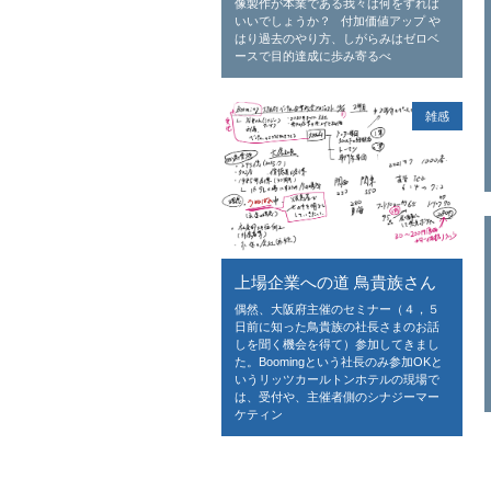
像製作が本業である我々は何をすれば
いいでしょうか？ 付加価値アップ や
はり過去のやり方、しがらみはゼロベ
ースで目的達成に歩み寄るべ
雑感
上場企業への道 鳥貴族さん
偶然、大阪府主催のセミナー（４，５
日前に知った鳥貴族の社長さまのお話
しを聞く機会を得て）参加してきまし
た。Boomingという社長のみ参加OKと
いうリッツカールトンホテルの現場で
は、受付や、主催者側のシナジーマー
ケティン