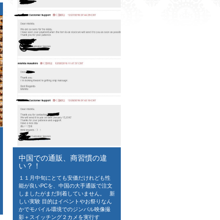
中国での通販、商習慣の違
い？！
１１月中旬にとても安価だけれども性
能が良いPCを、中国の大手通販で注文
しましたがまだ到着していません。 新
しい実験 目的はイベントやお祭りなん
かでモバイル環境でのジンバル映像撮
影＋スイッチング２カメを実行す