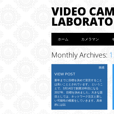
VIDEO CA
LABORATO
Main menu
Skip to content
ホーム
カメラマン
Monthly Archives:
1
雑感
VIEW POST
新年までに目標を決めて宣言すること
は良いこととされています。 というこ
とで、3月14日で創業10年目になる
2017年、目標を決めました。大きな題
目としては、ネットワーク注文と新し
い可能性の模索をしていきます。具体
的には以