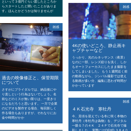
といって３億円ぐらい渡したところか
らスタートしたと聞いたことがありま
雑感
す。ほんとかどうかは知りませんが
雑感
4Kの使いどころ、静止画キ
ャプチャーなど
うっかり、光のルネッサンス（夜景）
なのに一部、レンズ絞りを浅く、しか
もオートフォーカスにしたまま撮影を
してしまいました。 もう１週間近く前
の動画ながら、ジンバル撮影では使え
過去の映像修正と、保管期限
る動画が多い分、編集に思わず時間が
について
かかっています
さすがにブライダルでは、納品後にや
り直しという行為はないでしょう。名
前などのミスが無い限りは、一度きり
雑感
になるだろうと思います。 一方で企業
４Ｋ石光寺 寒牡丹
のビデオを製作する場合、毎回新しく
作る場合もありますが、それなりにお
今、見頃を迎えている冬に咲く本物の
金や時間がかか
寒牡丹（冬牡丹は偽物）を、デジタル
一眼Ｇ７の４Ｋ ２４Ｐで石光寺で撮
影しました。 実際にはQFHD ３８４０