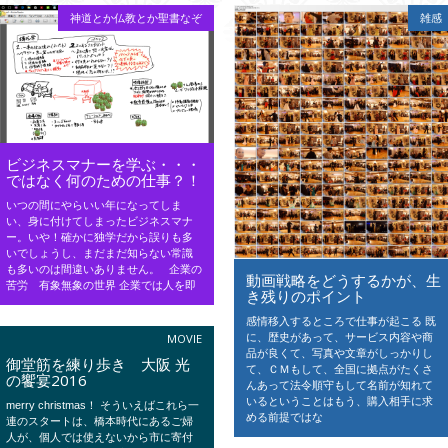
神道とか仏教とか聖書なぞ
雑感
ビジネスマナーを学ぶ・・・
ではなく何のための仕事？！
いつの間にやらいい年になってしま
い、身に付けてしまったビジネスマナ
ー。いや！確かに独学だから誤りも多
いでしょうし、まだまだ知らない常識
も多いのは間違いありません。 企業の
動画戦略をどうするかが、生
苦労 有象無象の世界 企業では人を即
き残りのポイント
感情移入するところで仕事が起こる 既
に、歴史があって、サービス内容や商
MOVIE
品が良くて、写真や文章がしっかりし
御堂筋を練り歩き 大阪 光
て、ＣＭもして、全国に拠点がたくさ
の饗宴2016
んあって法令順守もして名前が知れて
いるということはもう、購入相手に求
merry christmas！ そういえばこれら一
める前提ではな
連のスタートは、橋本時代にあるご婦
人が、個人では使えないから市に寄付