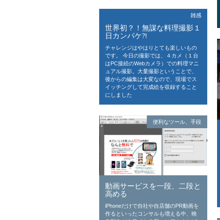
雑感
世界初？！無謀な料理撮影１
日カンパケ?!
チャレンジはやはりとても楽しいもの
です。 今日の撮影では、４カメ（１台
はPC接続のWebカメラ）での料理マニ
ュアル撮影。大量撮影ということで、
後からの編集は大変なので、現場でス
イッチングして完成絵を収録すること
にしました
便利なツール、手段
動画サービスを一段、二段と
高める
iPhoneだけで自社や自店舗のPR動画を
作るといったコンサルも増える中、映