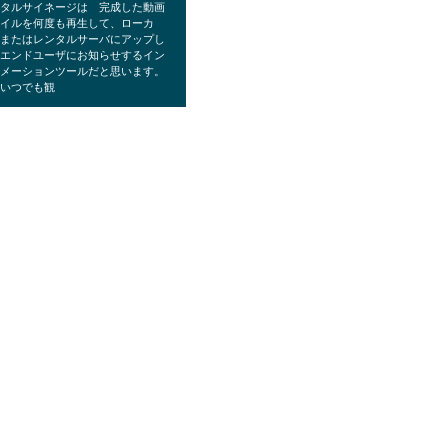
ジタルサイネージは 完成した動画
ァイルを何度も再生して、ローカ
、またはレンタルサーバにアップし
、エンドユーザにお知らせするイン
ォメーションツールだと思います。
、いつでも観