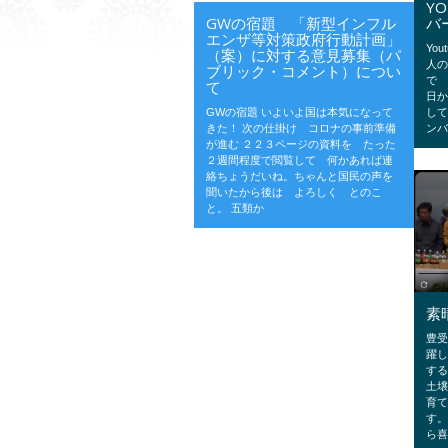
Y
GWの宿題 「新型インフル
バ
エンザ等対策政府行動計画」
Yo
（案）に対する意見募集（パ
人の
ブリック・コメント）につい
で 
て
日
GWの宿題 いよいよ国は本気になって
して
きた！ 次の仕掛け コロナの事前準備
ン
が進む ２２３ページの資料を たった
２週間程度で閲覧して 何かあれば連
絡ちょうだいね。ちゃんと国民の声を
聞いたから後は よろしく とのこ
と。 五類か
素
豊
躍し
す
土
育
す
ら