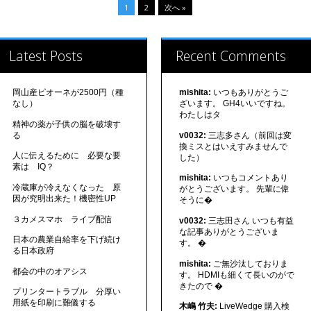
1
2
次へ »
Latest Posts
Recent Comments
岡山産ピオーネが2500円（種
mishita:
いつもありがとうご
なし）
ざいます。 GH4いいですね。
わたしはタ
精神の薬が子供の脳を破壊す
る
v0032:
三志多さん（前回は変
換ミスとはいえすみませんで
人に伝えるために 必要な要
した）
素は IQ？
mishita:
いつもコメントあり
冷蔵庫が冷えなくなった 原
がとうございます。 先輩に偉
因が究明出来た！機密性UP
そうに�
３カメスマホ ライブ配信
v0032:
三志田さん いつも有益
な記事ありがとうございま
日本の農業自給率を下げ続け
す。 �
る日本政府
mishita:
ご無沙汰しておりま
都会の中のオアシス
す。 HDMIも細くて長いのがで
きたので �
プリンタートラブル 分厚い
用紙を印刷に難儀する
木嶋 竹夫:
LiveWedge 購入検