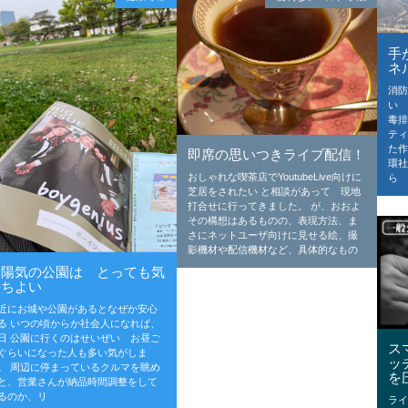
手
ネ
消防
い
毒排
ティ
た
即席の思いつきライブ配信！
環社
おしゃれな喫茶店でYoutubeLive向けに
ら
芝居をされたい と相談があって 現地
打合せに行ってきました。 が、おおよ
その構想はあるものの、表現方法、ま
さにネットユーザ向けに見せる絵、撮
影機材や配信機材など、具体的なもの
春陽気の公園は とっても気
持ちよい
近にお城や公園があるとなぜか安心
る いつの頃からか社会人になれば、
日 公園に行くのはせいぜい お昼ご
ス
ぐらいになった人も多い気がしま
ッ
。 周辺に停まっているクルマを眺め
を
と、営業さんが納品時間調整をして
るのか、リ
ラ