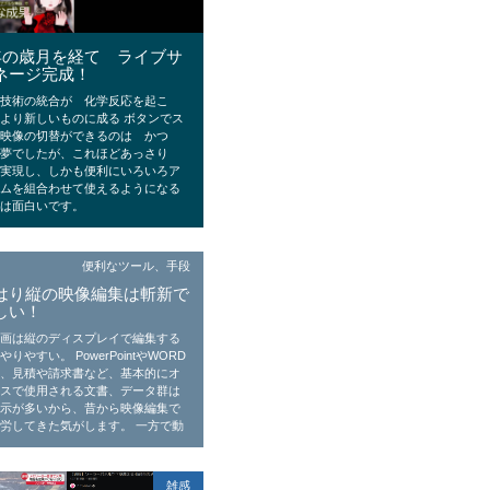
年の歳月を経て ライブサ
ネージ完成！
存技術の統合が 化学反応を起こ
より新しいものに成る ボタンでス
ホ映像の切替ができるのは かつ
 夢でしたが、これほどあっさり
 実現し、しかも便利にいろいろア
テムを組合わせて使えるようになる
代は面白いです。
便利なツール、手段
はり縦の映像編集は斬新で
しい！
動画は縦のディスプレイで編集する
やりやすい。 PowerPointやWORD
書、見積や請求書など、基本的にオ
ィスで使用される文書、データ群は
表示が多いから、昔から映像編集で
労してきた気がします。 一方で動
雑感