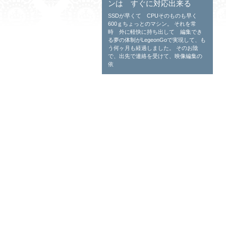
ンは すぐに対応出来る
SSDが早くて CPUそのものも早く
600ｇちょっとのマシン。 それを常
時 外に軽快に持ち出して 編集でき
る夢の体制がLegeonGoで実現して、も
う何ヶ月も経過しました。 そのお陰
で、出先で連絡を受けて、映像編集の
依