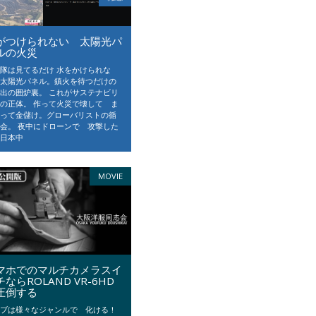
がつけられない 太陽光パ
ルの火災
隊は見てるだけ 水をかけられな
 太陽光パネル。鎮火を待つだけの
出の囲炉裏。 これがサステナビリ
の正体。 作って火災で壊して ま
作って金儲け。グローバリストの循
会。 夜中にドローンで 攻撃した
 日本中
MOVIE
マホでのマルチカメラスイ
チならROLAND VR-6HD
圧倒する
イブは様々なジャンルで 化ける！