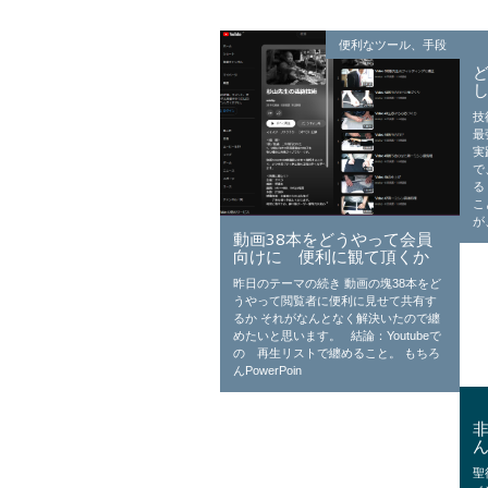
便利なツール、手段
技
最
実
で
る
こ
が
動画38本をどうやって会員
向けに 便利に観て頂くか
昨日のテーマの続き 動画の塊38本をど
うやって閲覧者に便利に見せて共有す
るか それがなんとなく解決いたので纏
めたいと思います。 結論：Youtubeで
の 再生リストで纏めること。 もちろ
んPowerPoin
聖