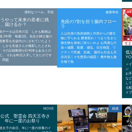
便利なツール、手段
健康寿命
どうやって未来の若者に残
免疫の7割を担う腸内フロー
し、届けるか？
ラ
術データは日本の宝 しかも動画は
人は自身の免疫細胞と外部からの微生
強 2年間 毎週1回、先生が紳士服の
物に守られる 酵素取れ！つまり生きた
践教育を生徒向けにされていたよう
微生物を身体に採りいれよ お馬鹿な行
、しかも生徒さんが撮影したとされ
為＝滅菌、殺菌、減塩、抗生物質、ワ
 その記録動画が計40本もあるとの
低
クチンで死滅、自滅。 腸内も社会も共
と。 それを昨日入手してきたのです
YO
存共栄こそ生態系の縮図！ 農作物も微
、問題
生物で無
＜イ
ン
お手
な
し
る配
イ
MOVIE
雑感
非公式 聖霊会 四天王寺さ
ん 年に一度のお祭り
徳太子の命日、年に一度の供養のイ