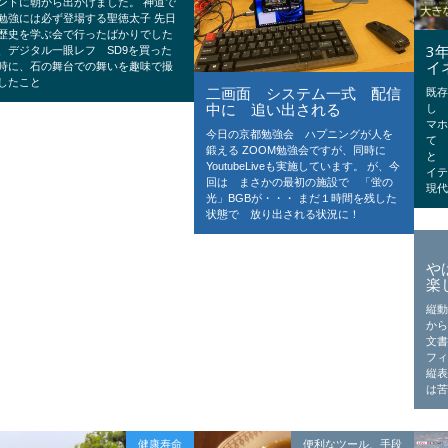
ントに朝から出かけました。 神道で
勉強には必ず登場する聖徳太子 先日
歴史を学ぶ会で行ったばかりでした
3
、デジタル一眼レフ SD9を買った
イ
時に、石の舞台での舞いを趣味で撮
したこと
二画面 システム一式 配信
既
中に 追い出される
し 
マ
今日の京都勉強会 ハプニングが人を
て
鍛える ZOOM勉強会ですが、同時に
と
YoutubeLiveも実施しています。 が、今
イ
回は まさかの最初の施設で 「蛍の
現
光」BGBが・・・ まだ１時間を残した
状態で 放り出される状況に！
や
楽
縦
から
文
フ
縦
は苦
健康寿命
便利なツール、手段