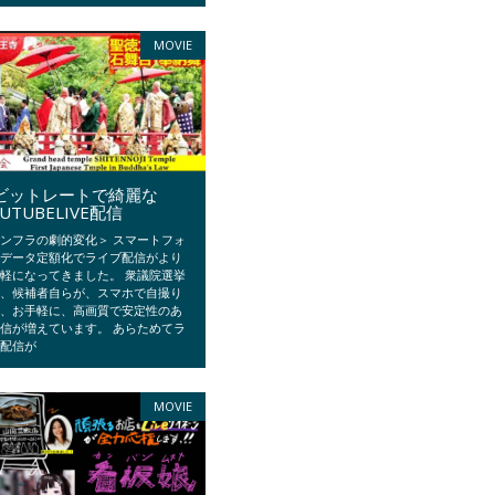
MOVIE
ビットレートで綺麗な
UTUBELIVE配信
ンフラの劇的変化＞ スマートフォ
 データ定額化でライブ配信がより
軽になってきました。 衆議院選挙
ど、候補者自らが、スマホで自撮り
て、お手軽に、高画質で安定性のあ
信が増えています。 あらためてラ
ブ配信が
MOVIE