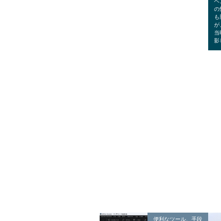
ベ
の
も
が
当
影
便利なツール、手段