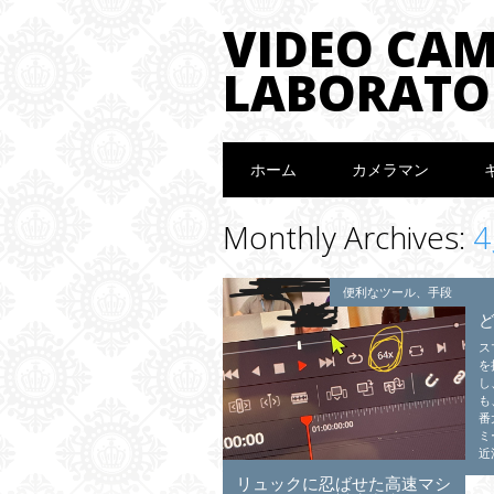
VIDEO CA
LABORATO
Main menu
Skip to content
ホーム
カメラマン
Monthly Archives:
4
便利なツール、手段
ス
を
し
も
番
ミ
近
リュックに忍ばせた高速マシ