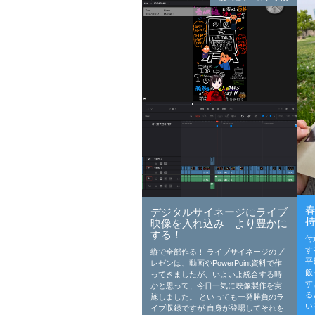
デジタルサイネージにライブ
映像を入れ込み より豊かに
する！
付
す
縦で全部作る！ ライブサイネージのプ
平
レゼンは、動画やPowerPoint資料で作
飯
ってきましたが、いよいよ統合する時
す
かと思って、今日一気に映像製作を実
る
施しました。 といっても一発勝負のラ
い
イブ収録ですが 自身が登場してそれを