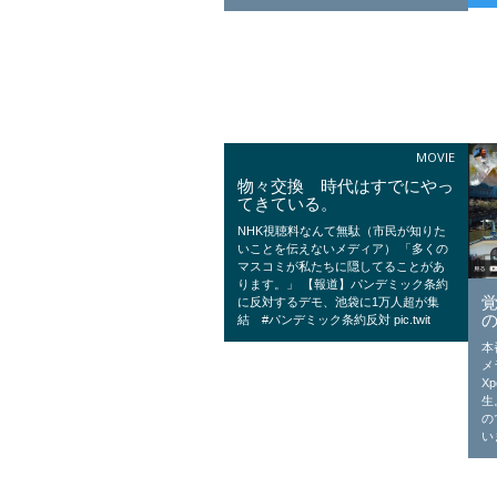
MOVIE
物々交換 時代はすでにやっ
てきている。
NHK視聴料なんて無駄（市民が知りた
いことを伝えないメディア） 「多くの
マスコミが私たちに隠してることがあ
ります。」 【報道】パンデミック条約
に反対するデモ、池袋に1万人超が集
結 #パンデミック条約反対 pic.twit
本
メ
X
生
の
い