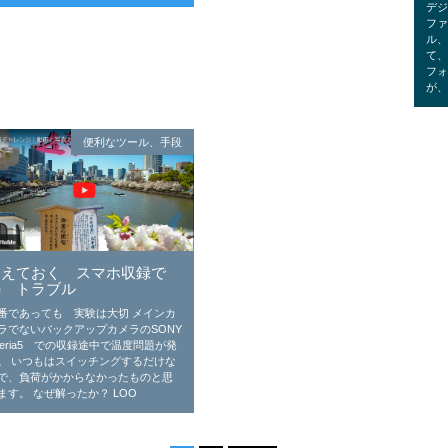
デ
フ
ル
て
フ
が
便利なツール、手段
覚えておく スマホ収録で
の トラブル
番であっても 実験は大切 メインカ
ラでないバックアップカメラのSONY
peria5 での収録途中で温度問題が発
。 いつもはスイッチングするだけな
で、負荷がかからなかったものと思
ます。 なぜ解ったか？ LOO