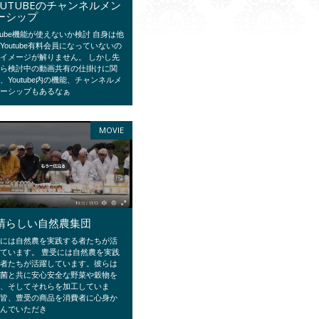
OUTUBEのチャンネルメン
ーシップ
utube機能が使えないか検討 自身は他
Youtube有料会員になっていないの
イメージが解りません。 しかし先
から検討中の動画共有の仕掛けに関
、Youtube内の機能、チャンネルメ
バーシップもあるなぁ
MOVIE
晴らしい自然農集団
受には自然農を実践する者たちが活
ています。 豊受には自然農を実践
る者たちが活躍しています。彼らは
壌菌と共に安心安全な野菜や穀物を
て、そしてそれらを加工していま
。皆、豊受の商品を消費者に心身か
喜んでいただき