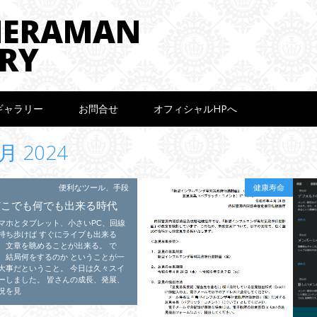
MERAMAN
RY
ギャラリー
お問合せ
オフィシャルHPへ
月 2024
便利なツール、手段
健康寿命
どこでも何でも出来る時代
マホとタブレット、小さいPC、回線
持ち歩けば すぐにライブも出来る
、文章を眺めることが出来る。 で
、結局何をするのか ということが一
大事だということ。 今日は久々スイ
ーしました。 皆さんの成長、発展、
況を見