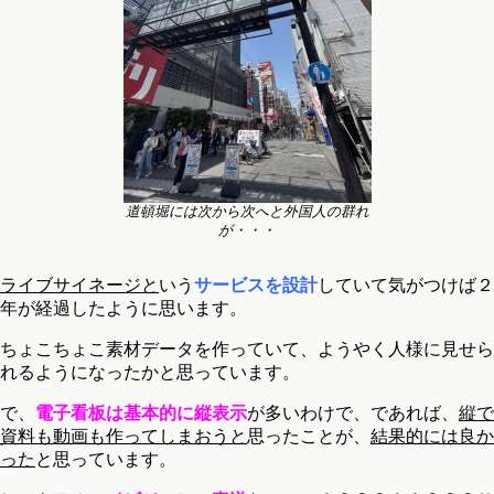
道頓堀には次から次へと外国人の群れ
が・・・
ライブサイネージと
いう
サービスを設計
していて気がつけば２
年が経過したように思います。
ちょこちょこ素材データを作っていて、ようやく人様に見せら
れるようになったかと思っています。
で、
電子看板は基本的に縦表示
が多いわけで、であれば、
縦で
資料も動画も作ってしまおうと
思ったことが、
結果的には良か
った
と思っています。