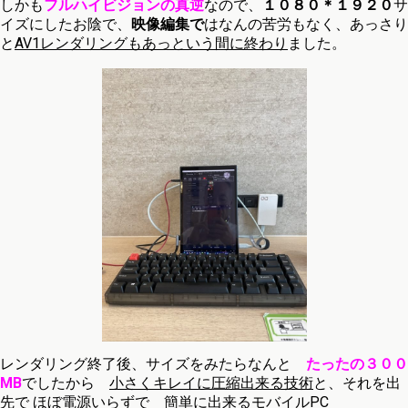
しかも
フルハイビジョンの真逆
なので、
１０８０＊１９２０
サ
イズにしたお陰で、
映像編集で
はなんの苦労もなく、あっさり
と
AV1レンダリングもあっという間に終わり
ました。
レンダリング終了後、サイズをみたらなんと
たったの３００
MB
でしたから
小さくキレイに圧縮出来る技術
と、それを出
先で ほぼ電源いらずで
簡単に出来るモバイルPC