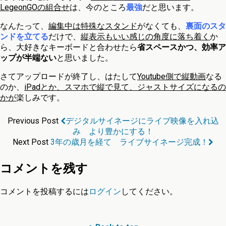
LegeonGOの組合せ
は、今のところ
最強
だと思います。
なんたって、
編集中は特殊なスタンド
がなくても、
裏面のスタ
ンドを立てる
だけで、
縦表示もいい感じの角度に落ち着く
か
ら、大好きなキーボードと合わせたら
省スペースかつ、効率ア
ップが半端ない
と思いました。
さてアップロードが終了し、はたして
Youtube側で縦動画
なる
のか、
iPadとか、スマホで縦で見て、ジャストサイズになるの
かが
楽しみです。
Previous Post
デジタルサイネージにライブ映像を入れ込
み より豊かにする！
Next Post
3年の歳月を経て ライブサイネージ完成！
コメントを残す
コメントを投稿するには
ログイン
してください。