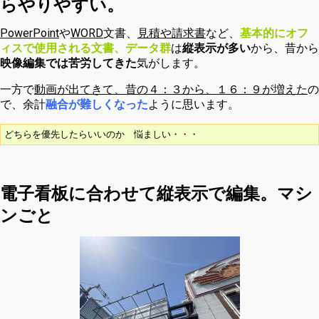
らやりやすい。
PowerPoint
や
WORD
文書、
見積や請求書
など、
基本的にオフ
ィスで使用される文書、データ群
は
縦表示が多い
から、昔から
映像編集では苦労してきた
気がします。
一方で
動画が出てきて、昔の４：３から、１６：９が増えた
の
で、余計
融合が難しくなった
ように思います。
どちらを優先したらいいのか　悩ましい・・・
電子看板に合わせて縦表示で編集。マシ
ンごと