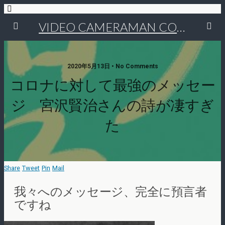
VIDEO CAMERAMAN COMMUNITY
2020年5月13日 • No Comments
コロナに対して最強のメッセー
ジ 宮沢賢治さんの詩が凄すぎ
た
Share
Tweet
Pin
Mail
我々へのメッセージ、完全に預言者
ですね