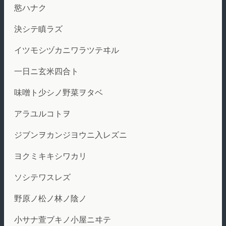
慾ハナク
決シテ瞋ラズ
イツモシヅカニワラツテヰル
一日ニ玄米四合ト
味噌ト少シノ野菜ヲタベ
アラユルコトヲ
ジブンヲカンジヨウニ入レズニ
ヨクミキキシワカリ
ソシテワスレズ
野原ノ松ノ林ノ陰ノ
小サナ萱ブキノ小屋ニヰテ