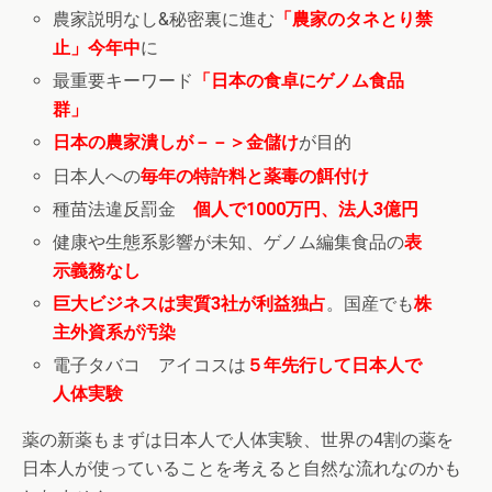
農家説明なし&秘密裏に進む
「農家のタネとり禁
止」今年中
に
最重要キーワード
「日本の食卓にゲノム食品
群」
日本の農家潰しが－－＞金儲け
が目的
日本人への
毎年の特許料と薬毒の餌付け
種苗法違反罰金
個人で1000万円、法人3億円
健康や生態系影響が未知、ゲノム編集食品の
表
示義務なし
巨大ビジネスは実質3社が利益独占
。国産でも
株
主外資系が汚染
電子タバコ アイコスは
５年先行して日本人で
人体実験
薬の新薬もまずは日本人で人体実験、世界の4割の薬を
日本人が使っていることを考えると自然な流れなのかも