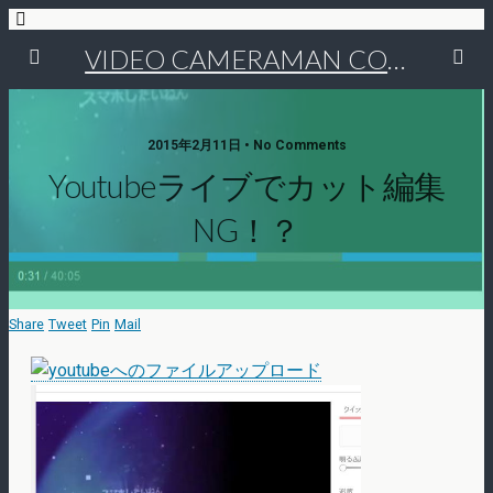
VIDEO CAMERAMAN COMMUNITY
2015年2月11日 • No Comments
Youtubeライブでカット編集
NG！？
Share
Tweet
Pin
Mail