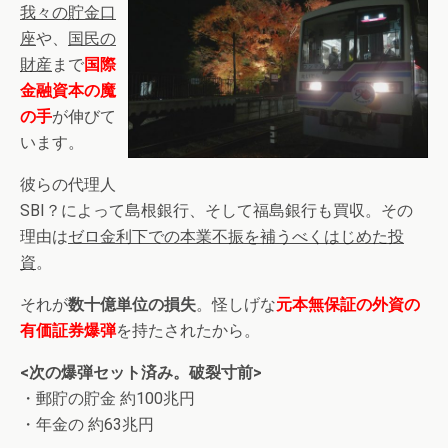
我々の貯金口
座
や、
国民の
財産
まで
国際
金融資本の魔
の手
が伸びて
います。
彼らの代理人
SBI？によって島根銀行、そして福島銀行も買収。その
理由は
ゼロ金利下での本業不振を補うべくはじめた投
資
。
それが
数十億単位の損失
。怪しげな
元本無保証の外資の
有価証券爆弾
を持たされたから。
<次の爆弾セット済み。破裂寸前>
・郵貯の貯金 約100兆円
・年金の 約63兆円