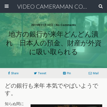
VIDEO CAMERAMAN COMMUNITY
2019年11月30日 • No Comments
地方の銀行が来年どんどん潰
れ 日本人の預金、財産が外資
に吸い取られる
Share
Tweet
Pin
Mail
どの銀行も来年 本気でやばいようで
す。
知らぬ間に