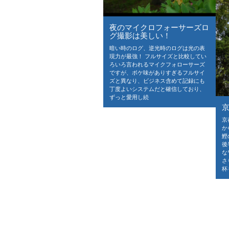
夜のマイクロフォーサーズロ
グ撮影は美しい！
暗い時のログ、逆光時のログは光の表
現力が最強！ フルサイズと比較してい
ろいろ言われるマイクフォローサーズ
ですが、ボケ味がありすぎるフルサイ
ズと異なり、ビジネス含めて記録にも
丁度よいシステムだと確信しており、
ずっと愛用し続
京
か
鰹
後
な
さ
杯