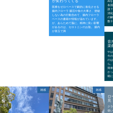
が変わってくる
AI
各
医療をゼロベースで劇的に進化させる
誰
腸内フローラ 腸活や食の大事さ、便秘
消化
しない為の行動含めて、腸内フローラ
の解
ベースの書籍や情報が溢れています。
数
が、あらためて脳に、精神に良い影響
があるのは、セロトニンのお陰。 腸内
が善玉で満
音
楽
や
今の
の
ら。
簡
か
能
雑感
雑感
ロ
見
クラ
使