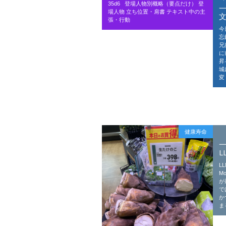
35d6 登場人物別概略（要点だけ） 登
場人物 立ち位置・肩書 テキスト中の主
張・行動
今
忘
兄
に
昇
城
変
健康寿命
L
LL
M
が
で
か
ま