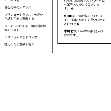
v0032:
三志田さん いつも有益
な記事ありがとうございま
都会の中のオアシス
す。 �
プリンタートラブル 分厚い
mishita:
ご無沙汰しておりま
用紙を印刷に難儀する
す。 HDMIも細くて長いのがで
きたので �
ローカルAIによる 相続関連情
報のテスト
木嶋 竹夫:
LiveWedge 購入検
討中です。
アスパラガスとドジョウ
職人からお菓子を買う