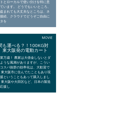
ットとローカルで使い分けを特に意
ています。 どうでもいいところ、
報盗まれても大丈夫なところは、ネ
ト接続、クラウドでどうぞご自由に
ータを
MOVIE
間も運べる？！100KG対
 東大阪発の電動カート
業万歳！ 農家は大借金しないとダ
のような風潮がありますが、こうい
たコスパ抜群の効率化は、大歓迎で
 東大阪市に住んでたこともあり現
応援ということもあって購入しまし
 東大阪や大田区など、日本の製造
 応援し