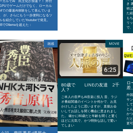
ーカルでAI 民主化が加速？！ 外付
き 
GPUでゲームだけでなく、ローカル
術
LMでの爆速AI体験をして喜んでいま
た
。 が、さらにもう一歩便利になるツ
も
ルを紹介していたYoutubeで発見。
リ
MBでOllamaを超えた：
で
雑感
MOVIE
ロ
80歳で LINEの友達 2千
差
人？
外
ご本人の音声もAI音楽に投入 昔、ラジ
サ
オ番組関連のイベントか何かで、お見
し
かけしたように思いますが、直接お会
と
いしてお話しを聞く機会に恵まれまし
か
た。 確かに80歳だと年齢を聞くと驚く
だと
ほどに元気で、かつ明快な話しで驚い
更
てしまい
「小説 豊臣秀長(堺屋太