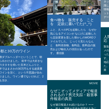
ネ
識し
情
ッ
デ
食べ物を 販売する こと
を 定款に書いてた(^_^)
ふと、久々のPCを起動したら なぜか
気になるアイコンが なにげに起動した
人
ら定款変更を昔した懐かしのWORDフ
応
ァイルでした。 じっくり見たらなん
と 食料添加物、食料品、飲料品の販
製造
売および輸出入の項目があったので
京都と30万のワイン
メ
す。 通信販
っ
都ダブルヘッダーということで、朝
す。
ら出かけました。 前半では大好きな
地
のタタキを焼いた玄米どんぶりと、
た。
半ではまさかの30万円もする超貴重
業
ワインを頂く、という不思議が合わ
りました。ワイン通でないけれど、2
も頂き、
MOVIE
なぜこぞってメディアで報道
されるの？男児失踪・殺害事
件報道の真意
なぜ連日報道され続けるのか？ ーー
＞ 答え： 国家が子供を管理する為に