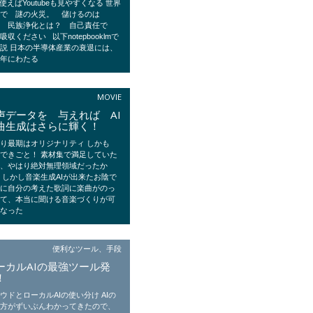
を使えばYoutubeも見やすくなる 世界
国で 謎の火災。 儲けるのは
？ 民族浄化とは？ 自己責任で
吸収ください 以下notepbooklmで
説 日本の半導体産業の衰退には、
十年にわたる
MOVIE
声データを 与えれば AI
曲生成はさらに輝く！
はり最期はオリジナリティ しかも
できごと！ 素材集で満足していた
は、やはり絶対無理領域だったか
 しかし音楽生成AIが出来たお陰で
単に自分の考えた歌詞に楽曲がのっ
って、本当に聞ける音楽づくりが可
になった
便利なツール、手段
ーカルAIの最強ツール発
！
ウドとローカルAIの使い分け AIの
い方がずいぶんわかってきたので、