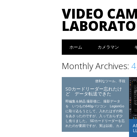
VIDEO CA
LABORATO
Main menu
Skip to content
ホーム
カメラマン
Monthly Archives:
4
便利なツール、手段
SDカードリーダー忘れたけ
ど データ転送できた
即編集＆納品 撮影後に、撮影データ
を いつもの640gパソコン LegionGo
に取り込もうとして、入れたはずの鞄
をあさったのですが、入っておらず少
し焦りました。 SDカードリーダーを忘
A
れたのが要因ですが、実は以前、カメ
L