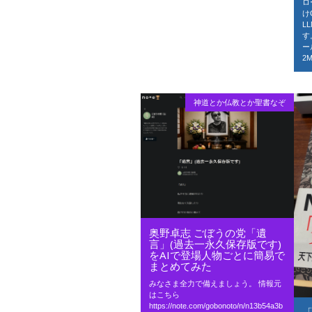
ロ
け
L
す
ー
2
神道とか仏教とか聖書なぞ
奥野卓志 ごぼうの党「遺
言」(過去一永久保存版です)
をAIで登場人物ごとに簡易で
まとめてみた
みなさま全力で備えましょう。 情報元
はこちら
https://note.com/gobonoto/n/n13b54a3b