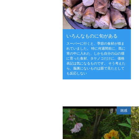
いろんなものに旬がある
スーパーに行くと、季節の食材が積ま
れていました。 特に何週間前に、既に
胃の中に入れた、しかも自分の山の畑
に育った食材、タケノコだけに、価格
表記は気になるものです。 そう考えた
ら、脳裏にないものは眼で見たとして
も反応しない
雑感