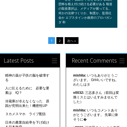
恐怖を植え付け続ける必要がある 報道
の取捨選択は、メディアが握ってる。
何かの法律づくりか、制度か、監視社
会か エプスタインか政府のプロパガン
ダ 和
1
2
次へ »
Latest Posts
Recent Comments
精神の薬が子供の脳を破壊す
mishita:
いつもありがとうご
る
ざいます。 GH4いいですね。
わたしはタ
人に伝えるために 必要な要
素は IQ？
v0032:
三志多さん（前回は変
換ミスとはいえすみませんで
冷蔵庫が冷えなくなった 原
した）
因が究明出来た！機密性UP
mishita:
いつもコメントあり
３カメスマホ ライブ配信
がとうございます。 先輩に偉
そうに�
日本の農業自給率を下げ続け
る日本政府