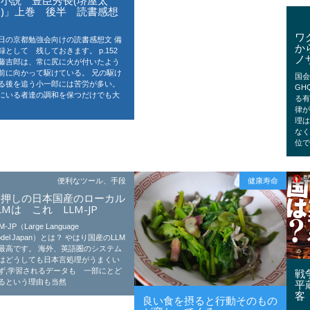
一)」上巻 後半 読書感想
文
ワ
日の京都勉強会向けの読書感想文 備
か
録として 残しておきます。 p.152
ノ
藤吉郎は、常に尻に火が付いたよう
前に向かって駆けている。 兄の駆け
国
る後を追う小一郎には苦労が多い。
GH
にいる者達の調和を保つだけでも大
る
律が
理は
な
位
便利なツール、手段
健康寿命
一押しの日本国産のローカル
LMは これ LLM-JP
M‑JP（Large Language
odel Japan）とは？ やはり国産のLLM
最高です。 海外、英語圏のシステム
はどうしても日本言処理がうまくい
戦
ず,学習されるデータも 一部にとど
平
るという理由も当然
客
良い食を摂ると行動そのもの