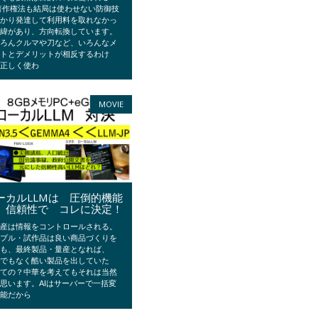
著作権法も結局は使わせない防御技
ばかり発達して利用料を取れなかっ
経緯があり、方向転換しています。
ちろんクルマや刀など、いろんなメ
ットとデメリットが相反するわけ
、正しく使わ
MOVIE
ーカルLLMは 圧倒的機能
、信頼性で コレに決定！
国産は情報をコントロールされる。
ンプル・試作品は良い商品づくりを
ても、最終製品・量産となれば、
んでもなく酷い製品を出していた
つての？中華を考えてもそれは当然
思います。AIはサーバーで一括変
可能だから