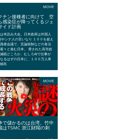
MOVIE
クチン接種者に向けて 空
ら感染症が降ってくるジェ
サイド計画
会は本読み大会。日本政府は外国人
Qやシナ人の言いなり １００を超え
有識者会議で、言論統制などの各法
着々と進む日本。 脅された高市総
減税どころか、むしろAIで仕事が
くなるはずの日本に、１００万人単
で移民
MOVIE
争で儲かるのは台湾。竹中
蔵はTSMC 浙江財閥の刺