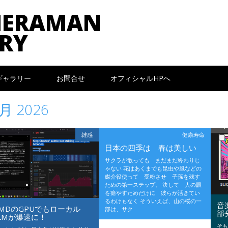
MERAMAN
RY
ギャラリー
お問合せ
オフィシャルHPへ
月 2026
雑感
健康寿命
日本の四季は 春は美しい
サクラが散っても まだまだ終わりじ
ゃない 花はあくまでも昆虫や風などの
媒介役使って 受粉させ 子孫を残す
ための第一ステップ。 決して 人の眼
を癒やすためだけに 彼らが活きてい
るわけもなく そういえば、山の桜の一
音
MDのGPUでもローカル
部は、サク
部
LMが爆速に！
そ