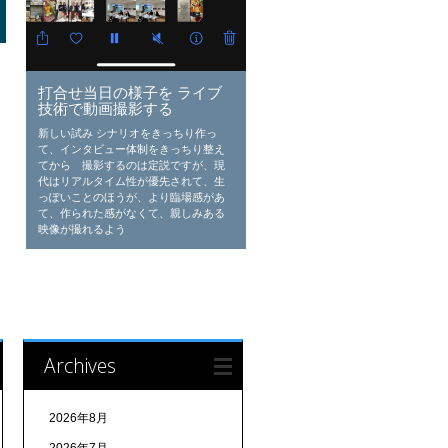
打合せ当日の様子を ライブ
技術で動画撮影する
新しい試み シナリオをきっちり作っ
て、インタビュー体制をきっちり整え
てから 撮影するのは定説ですが、現
代はリアルタイム性が優先されて、生
っぽいことのほうが、より臨場感があ
て、作られた感がなくて、親しみある
映像が撮れるよう
Archives
2026年8月
2026年7月