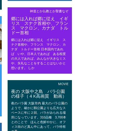
神道とか仏教とか聖書なぞ
郷には入れば郷に従え イギ
リス スナク首相や、フラン
ス マクロン、カナダ トル
ドー首相
郷には入れば郷に従え イギリス ス
ナク首相や、フランス マクロン、カ
ナダ トルドー首相 日本国内であれ
ば いや、日本人であれば ある程度
の大人であれば、みんなが大きなミス
や、失礼なことをすることはないかと
想います。 しか
MOVIE
夜の 大阪中之島 バラ公園
の様子（４K高画質 動画）
夜のバラ園 大阪市内 最大のバラ公園の
ようで、確かに靱公園よりも広大なス
ペースに年に２回、バラがみられる場
所になっています。310品種 3,700本
とのことで ほんと色鮮やかに、オフ
ィス街のど真ん中にあって、バラ特有