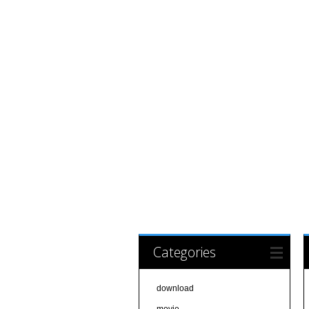
Categories
download
movie