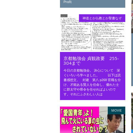
Pro向
神道とか仏教とか聖書なぞ
京都勉強会 貞観政要 255-
304まで
今日の京都勉強会。 決心について 深
くいろいろ学べました。 以下は読
書感想文。 封建 第八 p268 官職を分
け、才能ある賢人を任命し、優れた士
に群太守や県令を任せればよいので
す。それにふさわしい人は
MOVIE