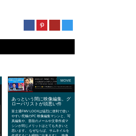
MOVIE
あっという間に映像編集。グ
ローバリストが頭悪い件
富士通FMV LOOXは猛烈に便利で使い
やすい究極のPC 映像編集マシンと、写
真編集や、普段のメールや文章作成マ
シンが同じメリットはとても大きいと
思います。 なぜならば、サムネイルを
作成するにも瞬時に出来ますし、映像