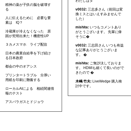
わたしはタ
精神の薬が子供の脳を破壊す
る
v0032:
三志多さん（前回は変
換ミスとはいえすみませんで
人に伝えるために 必要な要
した）
素は IQ？
mishita:
いつもコメントあり
冷蔵庫が冷えなくなった 原
がとうございます。 先輩に偉
因が究明出来た！機密性UP
そうに�
３カメスマホ ライブ配信
v0032:
三志田さん いつも有益
な記事ありがとうございま
日本の農業自給率を下げ続け
す。 �
る日本政府
mishita:
ご無沙汰しておりま
都会の中のオアシス
す。 HDMIも細くて長いのがで
きたので �
プリンタートラブル 分厚い
用紙を印刷に難儀する
木嶋 竹夫:
LiveWedge 購入検
討中です。
ローカルAIによる 相続関連情
報のテスト
アスパラガスとドジョウ