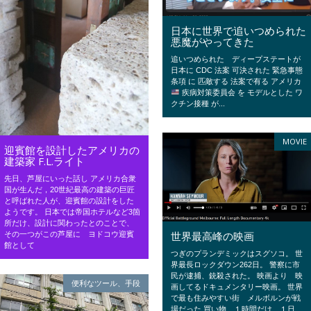
日本に世界で追いつめられた
悪魔がやってきた
追いつめられた ディープステートが
日本に CDC 法案 可決された 緊急事態
条項 に 匹敵する 法案で有る アメリカ
疾病対策委員会 を モデルとした ワ
クチン接種 が...
MOVIE
迎賓館を設計したアメリカの
建築家 F.L.ライト
先日、芦屋にいった話し アメリカ合衆
国が生んだ，20世紀最高の建築の巨匠
と呼ばれた人が、迎賓館の設計をした
ようです。 日本では帝国ホテルなど3箇
所だけ、設計に関わったとのことで、
世界最高峰の映画
その一つがこの芦屋に ヨドコウ迎賓
館として
つぎのプランデミックはスグソコ。 世
界最長ロックダウン262日。 警察に市
民が逮捕、銃殺された。 映画より 映
便利なツール、手段
画してるドキュメンタリー映画。 世界
で最も住みやすい街 メルボルンが戦
場だった 買い物 １時間だけ １日