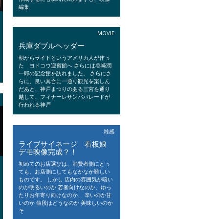
編集
MOVIE
兵庫ダブルヘッダー
朝からライトというアメリカ人が作っ
た ヨドコウ迎賓館へ さらには谷崎潤
一郎の記念館を訪れました。 さらにさ
らに、良い具合に一通り観光を楽しん
だあと、神戸まつりのある三宮を通り
越して、フィナーレサンバパレードが
行われる神戸
雑感
ライブサイネージ 看板娘
デモ映像完成？！
初めてのお店選びは、消費者側にとっ
ても、お店側にしてもなかなか難しい
ものです。 しかし 店内の雰囲気が暗い
のか明るいのか 若者向けなのか、ゆっ
たりお年寄り向けなのか、 辛いのか甘
いのか 値段はどうなのか 美味しいのか
そ