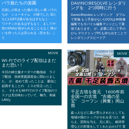
バラ族たちの楽園
DAVINCIRESOLVE レンダリ
ングを 2つ同時に行う
日差しが収まった後の 涼しい夜 バラた
ちが ショータイム の様でした 花た
DavinciResolve レンダリング ダブル
ちにLGBT法案があるはずもなく・・・
で実施 もう手放せないLOOXは4K映像
ワクチンがあるはずもなく、ましてや
編集でもモバイル編集マシンとして最
癌のDNAが混ぜられることもなく 障が
強であります。 が、必要に応じて手の
いを持った人は見られる（見せる）こ
ひら デスクトップPCも持ち出すことで
と
レンダリングスピードア
MOVIE
MOVIE
WI-FIでのライブ配信はまだ
まだ恐い！
今日の紳士服オーダーの勉強会 ライ
ブ配信 技術実践講習会に関わりまし
た。 が、改めて思ったことは、通信に
起因することの ミスが目立ったこ
千足古墳を復元 1600年前
と。 そもそもWi-Fiでのライブ配信のリ
全国一の古墳 “吉備の至
スクは充分味わっていて、極力、有線
宝” コーフン（興奮）岡山
LANな
県
盗っ人などに墓が荒らされたとしても
地域や国のトップがそれを見つけ、捕
らえ、罰則を与え、元に戻し、維持管
理などの対策をしてくれたおかげで 昔