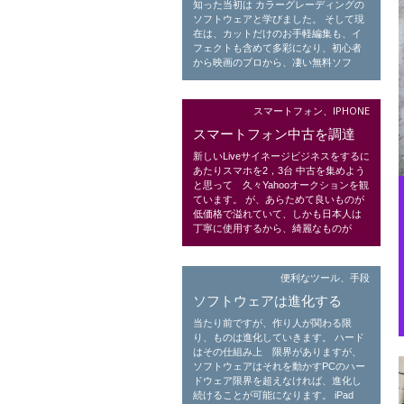
知った当初は カラーグレーディングの
ソフトウェアと学びました。 そして現
在は、カットだけのお手軽編集も、イ
フェクトも含めて多彩になり、初心者
から映画のプロから、凄い無料ソフ
スマートフォン、IPHONE
スマートフォン中古を調達
新しいLiveサイネージビジネスをするに
あたりスマホを2，3台 中古を集めよう
と思って 久々Yahooオークションを観
ています。 が、あらためて良いものが
低価格で溢れていて、しかも日本人は
丁寧に使用するから、綺麗なものが
便利なツール、手段
ソフトウェアは進化する
当たり前ですが、作り人が関わる限
り、ものは進化していきます。 ハード
はその仕組み上 限界がありますが、
ソフトウェアはそれを動かすPCのハー
ドウェア限界を超えなければ、進化し
続けることが可能になります。 iPad