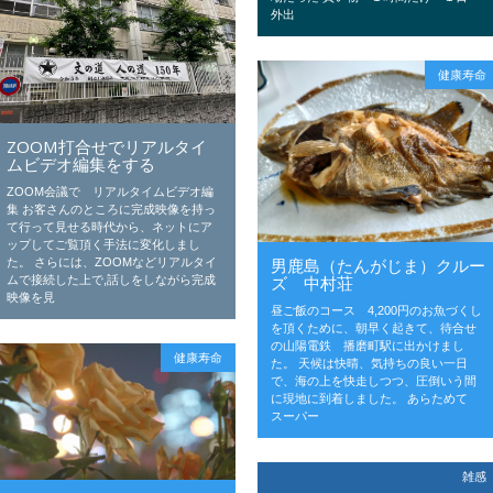
外出
健康寿命
ZOOM打合せでリアルタイ
ムビデオ編集をする
ZOOM会議で リアルタイムビデオ編
集 お客さんのところに完成映像を持っ
て行って見せる時代から、ネットにア
ップしてご覧頂く手法に変化しまし
男鹿島（たんがじま）クルー
た。 さらには、ZOOMなどリアルタイ
ズ 中村荘
ムで接続した上で,話しをしながら完成
映像を見
昼ご飯のコース 4,200円のお魚づくし
を頂くために、朝早く起きて、待合せ
の山陽電鉄 播磨町駅に出かけまし
健康寿命
た。 天候は快晴、気持ちの良い一日
で、海の上を快走しつつ、圧倒いう間
に現地に到着しました。 あらためて
スーパー
雑感