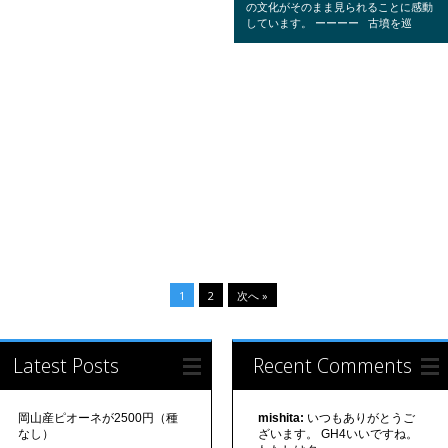
の文化がそのまま見られることに感動
しています。 ーーーー 古墳を巡
1
2
次へ »
Latest Posts
Recent Comments
岡山産ピオーネが2500円（種
mishita:
いつもありがとうご
なし）
ざいます。 GH4いいですね。