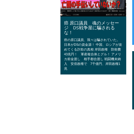
癌 原口議員 魂のメッセー
ジ DS戦争屋に騙される
な！
癌の原口議員、我々は騙されていた。
日本がDSの資金源！ 中国、ロシアが攻
めてくる詐欺の真相 岸田政権 防衛費
43兆円！ 軍産複合体とグル！ アメリ
カ前金渡し 相手都合渡し 戦闘機未納
入 安倍政権で 7千億円、岸田政権1
兆