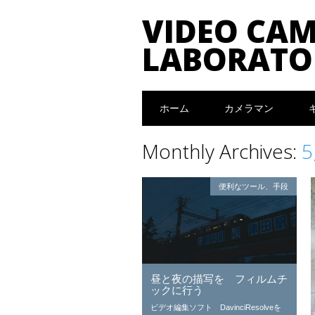
VIDEO CA
LABORATO
Main menu
Skip to content
ホーム
カメラマン
Monthly Archives:
5
便利なツール、手段
昼と夜の描写を フィルムチ
ックに行う
ビデオ編集ソフト DavinciResolveを