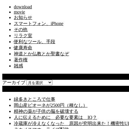
download
movie
お知らせ
スマートフォン、iPhone
その他
リラク室
便利なツール、手段
健康寿命
神道とか仏教とか聖書なぞ
著作権
雑感
アーカイブ
アーカイブ
最近の投稿
緑多きところで仕事
岡山産ピオーネが2500円（種なし）
精神の薬が子供の脳を破壊する
人に伝えるために 必要な要素は IQ？
冷蔵庫が冷えなくなった 原因が究明出来た！機密性U