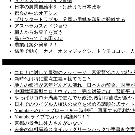
３カメスマホ ライブ配信
日本の農業自給率を下げ続ける日本政府
都会の中のオアシス
プリンタートラブル 分厚い用紙を印刷に難儀する
アスパラガスとドジョウ
職人からお菓子を買う
鳥がやってくる田んぼ
農業は案外簡単？！
猛暑で動く カメ、オタマジャクシ、トウモロコシ、人
Most Popular Post
コロナに対して最強のメッセージ 宮沢賢治さんの詩が
新時代は特に重点主義＝捨てること
地方の銀行が来年どんどん潰れ 日本人の預金、財産が
中国武漢新型コロナウィルス 完全対策には 習近平（
やっぱりコロナ渦裏で進んでた政治､改訂種苗法が激ヤバ
日本でのウイグル人権法の成立を求める請願公式サイト
Youtubeへのアップロードを一時中断、再開する便利な
Youtubeライブでカット編集NG！？
京都の景色に外人さんがいない
未来の無料講義スタイル（グリーンバックで手書き文字