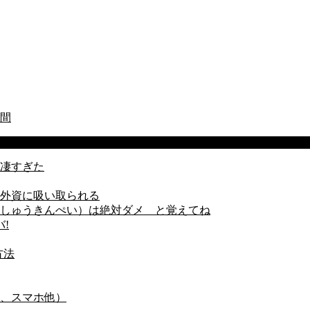
間
凄すぎた
外資に吸い取られる
しゅうきんぺい）は絶対ダメ と覚えてね
!
方法
、スマホ他）