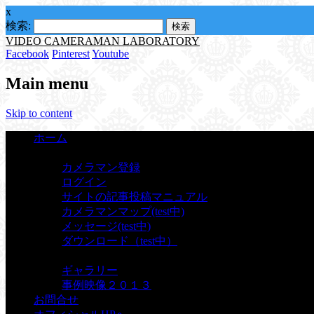
x
検索:
VIDEO CAMERAMAN LABORATORY
Facebook
Pinterest
Youtube
Main menu
Skip to content
ホーム
カメラマン
カメラマン登録
ログイン
サイトの記事投稿マニュアル
カメラマンマップ(test中)
メッセージ(test中)
ダウンロード（test中）
ギャラリー
ギャラリー
事例映像２０１３
お問合せ