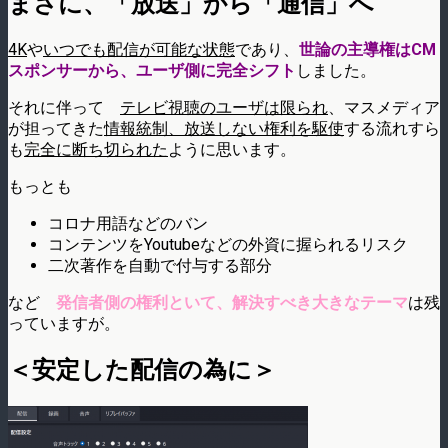
まさに、「放送」から「通信」へ
4K
や
いつでも配信が可能な状態
であり、
世論の主導権はCM
スポンサーから、ユーザ側に完全シフト
しました。
それに伴って
テレビ視聴のユーザは限られ
、マスメディア
が担ってきた
情報統制、放送しない権利を駆使
する流れすら
も
完全に断ち切られた
ように思います。
もっとも
コロナ用語などのバン
コンテンツをYoutubeなどの外資に握られるリスク
二次著作を自動で付与する部分
など
発信者側の権利といて、解決すべき大きなテーマ
は残
っていますが。
＜安定した配信の為に＞