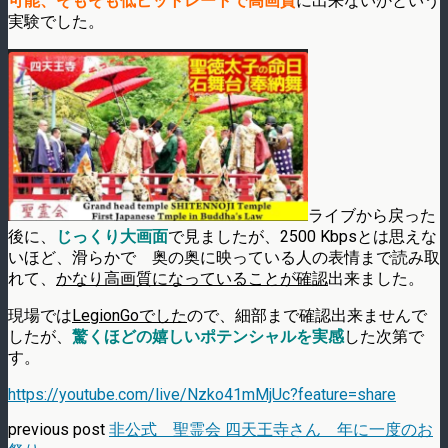
可能、そもそも低ビットレートで高画質
に出来ないかという
実験でした。
ライブから戻った
後に、
じっくり大画面
で見ましたが、2500 Kbpsとは思えな
いほど、滑らかで 奥の奥に映っている人の表情まで読み取
れて、
かなり高画質になっていることが確認
出来ました。
現場では
LegionGoでした
ので、細部まで確認出来ませんで
したが、
驚くほどの嬉しいポテンシャルを実感
した次第で
す。
https://youtube.com/live/Nzko41mMjUc?feature=share
previous post
非公式 聖霊会 四天王寺さん 年に一度のお