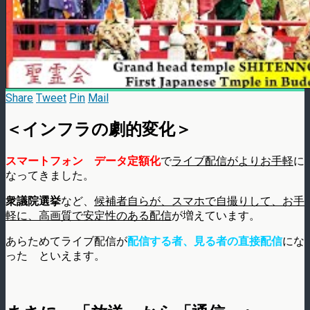
Share
Tweet
Pin
Mail
＜インフラの劇的変化＞
スマートフォン データ定額化
で
ライブ配信がよりお手軽
に
なってきました。
衆議院選挙
など、
候補者自らが、スマホで自撮りして、お手
軽に、高画質で安定性のある配信
が増えています。
あらためてライブ配信が
配信する者、見る者の直接配信
にな
った といえます。