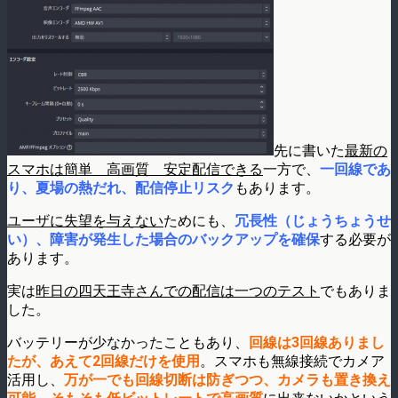
先に書いた
最新の
スマホは簡単 高画質 安定配信できる
一方で、
一回線であ
り、夏場の熱だれ、配信停止リスク
もあります。
ユーザに失望を与えない
ためにも、
冗長性（じょうちょうせ
い）、障害が発生した場合のバックアップを確保
する必要が
あります。
実は
昨日の四天王寺さんでの配信は一つのテスト
でもありま
した。
バッテリーが少なかったこともあり、
回線は3回線ありまし
たが、あえて2回線だけを使用
。スマホも無線接続でカメア
活用し、
万が一でも回線切断は防ぎつつ、カメラも置き換え