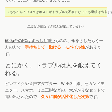
（もちろんＺＯＯＭはホストがトラブルで不在になっても継続は出来ま
二店目の施設（さほど邪魔していない）
600g台のPCはずっしり重い
ものの、傘をさしたもう一
方の方で
手持ちして 動ける モバイル性
がありま
す。
とにかく、トラブルは人を鍛えてく
れる。
ピンマイクや音声アダプター、Wi-Fi2回線、セカンドモ
ニター、スマホ、ミニ三脚などの、大がかりなセットで
追い出されたので、
久々に脳が活性化した次第
です。