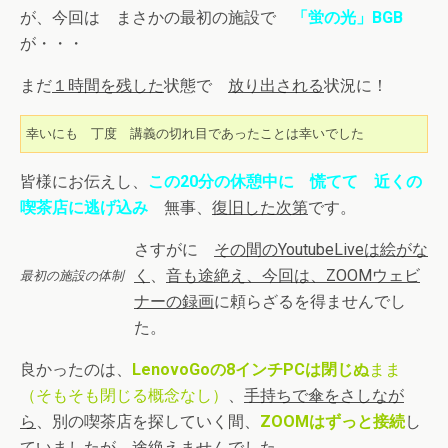
が、今回は まさかの最初の施設で
「蛍の光」BGB
が・・・
まだ
１時間を残した
状態で
放り出される
状況に！
幸いにも　丁度　講義の切れ目であったことは幸いでした
皆様にお伝えし、
この20分の休憩中に 慌てて 近くの
喫茶店に逃げ込み
無事、
復旧した次第
です。
さすがに
その間のYoutubeLiveは絵がな
く
、
音も途絶え、今回は、ZOOMウェビ
最初の施設の体制
ナーの録画
に頼らざるを得ませんでし
た。
良かったのは、
LenovoGoの8インチPCは閉じぬ
まま
（そもそも閉じる概念なし）
、
手持ちで傘をさしなが
ら
、別の喫茶店を探していく間、
ZOOMはずっと接続
し
ていましたが、途絶えませんでした。