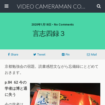
VIDEO CAMERAMAN COMMUNITY
2020年1月18日 • No Comments
言志四録３
Share
Tweet
Pin
Mail
京都勉強会の宿題。読書感想文ながら忘備録にとどめて
おきます。
p.84 62 今の
学者は博と通
に失う
今の学者は、