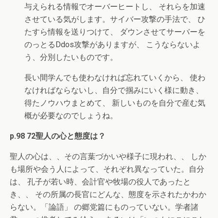
与えられる情報でオーバーヒートし、 それらを加速
させている気がします。サイバー攻撃の手法で、 ひ
たすら情報を送りつけて、 ダウンさせてサーバーを
のっとるDdos攻撃がありますが、 こうならないよ
う、分別したいものです。
長い間学んでも使わなければ忘れていくから、 使わ
なければならないし、自分で掴みにいく様に動き、
得たノウハウまとめて、 新しいものを自分で産む気
概が必要なのでしょうね。
p.98 72聖人の心と態度は？
聖人の心は、、その言葉づかいや様子に現われ、、 しか
も場所や会う人によって、それぞれ異なっていた。自分
は、 孔子が若い時、会計官や牧場の役人であったと
き、、 その所属の長官にどんな、態度を示されたかわか
らない。「論語」 の郷党篇にものっていない。学者諸