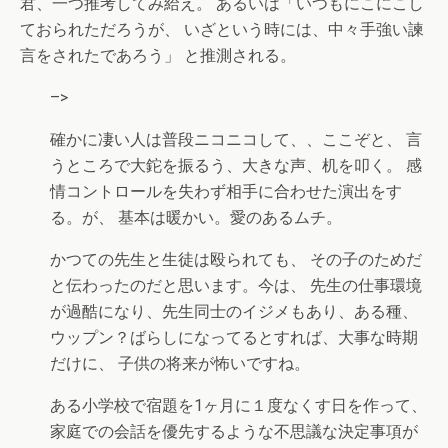
君、一つ推考してみ給え。 あるいは「いつもにこにこし
ておられただろうが、 いざという時には、中々手強い諫
言をされたであろう」 と推測される。
–>
確かに凄い人は普段ニコニコして、、ここぞと、 言
うところで大鉈を振るう、大きな声、机を叩く。 感
情コントロールを失わず相手に合わせた演出をす
る。が、 基本は暖かい。愛のあるムチ。
かつての先生と生徒は殴られても、 その子のためだ
と伝わったのだと思います。今は、 先生の仕事環境
が過酷になり、先生同士のイジメもあり、ある種、
ウップン？ばらしになってるとすれば、大事な時期
だけに、 子供の将来が怖いですね。
ある小学校で宿題を1ヶ月に１度なくす日を作って、
家庭での会話を優先するような不思議な決定事項が