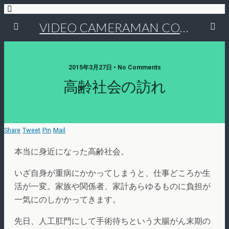
VIDEO CAMERAMAN COMMUNITY
2015年3月27日 • No Comments
高齢社会の訪れ
Share
Tweet
Pin
Mail
本当に身近になった高齢社会。
いざ自身が重病にかかってしまうと、仕事どころか生
活が一変。家族や関係者、家計あらゆるものに負担が
一気にのしかかってきます。
先日、人工肛門にして手術待ちという大腸がん末期の