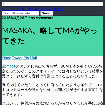
VIDEO CAMERAMAN COMMUNITY
2015年3月26日 • no comments
MASAKA、略してMAがやっ
てきた
Share
Tweet
Pin
Mail
スタジオ代も出ておらず、BGM１本を引くだけの想
定だったのが、このクオリティーでは流せないという結果を
受けて、ひたすら音付け作業にはまることになりました。
直で受けていたら、とっくに断っていたような案件で、コス
トコントロールが効かない分、納期だけがそのまま重荷にな
ってきます。
とはいえ、仲間からの依頼だったからやりきるしか手段は残