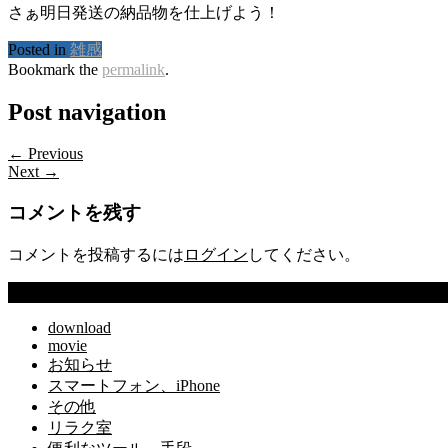
さぁ明日発送の納品物を仕上げよう！
Posted in
雑感
Bookmark the
permalink
.
Post navigation
← Previous
Next →
コメントを残す
コメントを投稿するには
ログイン
してください。
カテゴリー
download
movie
お知らせ
スマートフォン、iPhone
その他
リラク室