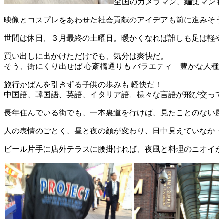
全国のカメラマン、編集マン
映像とコスプレをあわせた社会貢献のアイデアも前に進みそ
世間は休日、３月最終の土曜日。暖かくなれば誰しも足は軽
買い出しに出かけただけでも、気分は爽快だ。
そう、街にくり出せば 心斎橋通りも バラエティー豊かな人
旅行かばんを引きずる子供の歩みも 軽快だ！
中国語、韓国語、英語、イタリア語、様々な言語が飛び交っ
長年住んでいる街でも、一本裏道を行けば、見たことのない
人の表情のごとく、昼と夜の顔が変わり、日中見えていなか
ビール片手に店外テラスに腰掛ければ、夜風と料理のニオイ