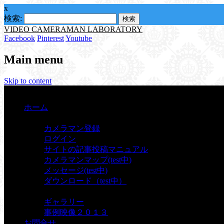
x
検索:
VIDEO CAMERAMAN LABORATORY
Facebook
Pinterest
Youtube
Main menu
Skip to content
Menu
ホーム
カメラマン
カメラマン登録
ログイン
サイトの記事投稿マニュアル
カメラマンマップ(test中)
メッセージ(test中)
ダウンロード（test中）
ギャラリー
ギャラリー
事例映像２０１３
お問合せ