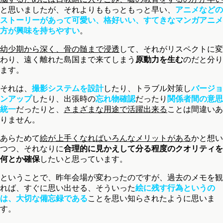
と思いましたが、それよりももっともっと早い、
アニメなどの
ストーリーがあって可愛い、格好いい、すてきなマンガアニメ
方が興味を持ちやすい
。
幼少期から深く、骨の髄まで浸透
して、それがリスペクトに変
わり、遠く離れた島国まで来てしまう
原動力を生む
のだと分り
ます。
それは、
撮影システムを設計
したり、トラブル対策し
バージョ
ンアップ
したり、出張時の
忘れ物確認
だったり
関係者間の意思
統一
だったりと、
さまざまな用途で活躍出来る
ことは間違いあ
りません。
あらためて
絵が上手くなればいろんなメリットがある
かと想い
つつ、それなりに
合理的に見かえして分る程度のクオリティを
何とか確保
したいと思っています。
ということで、昨年会場が変わったのですが、過去のメモを観
れば、すぐに思い出せる、そういった
絵に残す行為というの
は、大切な備忘録である
ことを思い知らされたように思いま
す。