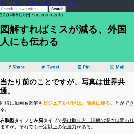
VIDEO CAMERAMAN COMMUNITY
2026年6月5日 • no comments
図解すればミスが減る、外国
人にも伝わる
Share
Tweet
Pin
Mail
当たり前のことですが、写真は世界共
通。
同様に
動画
も
図解
も
ビジュアルだけは、簡単に観る
ことができ
る。
右脳型
タイプと
左脳
タイプで
受け取り方、理解の深さは変わり
ますが、それでも
一定以上の伝達力
がある。