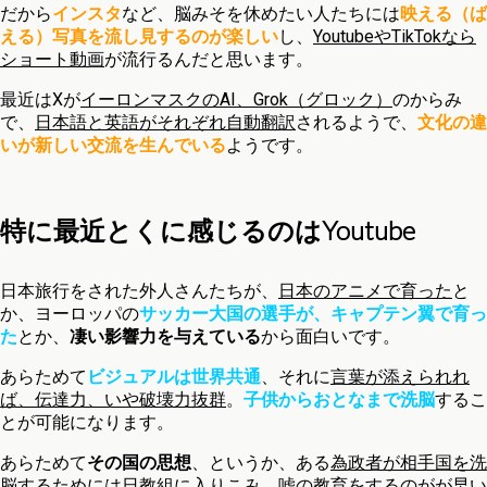
だから
インスタ
など、脳みそを休めたい人たちには
映える（ば
える）写真を流し見するのが楽しい
し、
YoutubeやTikTokなら
ショート動画
が流行るんだと思います。
最近はXが
イーロンマスクのAI、Grok（グロック）
のからみ
で、
日本語と英語がそれぞれ自動翻訳
されるようで、
文化の違
いが新しい交流を生んでいる
ようです。
特に最近とくに感じるのはYoutube
日本旅行をされた外人さんたちが、
日本のアニメで育った
と
か、ヨーロッパの
サッカー大国の選手が、キャプテン翼で育っ
た
とか、
凄い影響力を与えている
から面白いです。
あらためて
ビジュアルは世界共通
、それに
言葉が添えられれ
ば、伝達力、いや破壊力抜群
。
子供からおとなまで洗脳
するこ
とが可能になります。
あらためて
その国の思想
、というか、ある
為政者が相手国を洗
脳するためには日教組に入りこみ、嘘の教育をするのがが早い