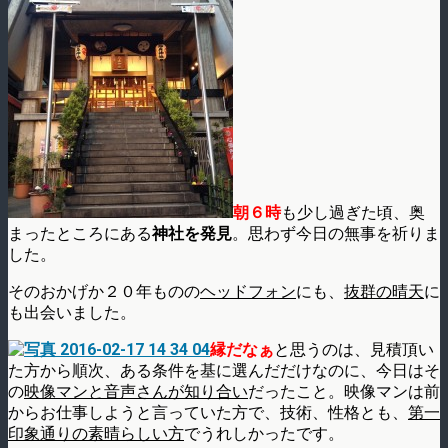
朝６時
も少し過ぎた頃、奥
まったところにある
神社を発見
。思わず今日の無事を祈りま
した。
そのおかげか２０年ものの
ヘッドフォン
にも、
抜群の晴天
に
も出会いました。
縁だなぁ
と思うのは、見積頂い
た方から順次、ある条件を基に選んだだけなのに、今日はそ
の
映像マンと音声さんが知り合い
だったこと。映像マンは前
からお仕事しようと言っていた方で、技術、性格とも、
第一
印象通りの素晴らしい方
でうれしかったです。