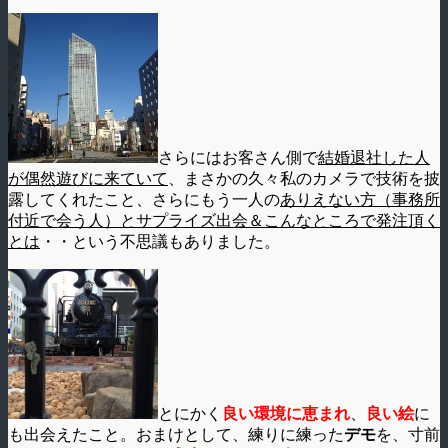
さらにはお客さん側で
結婚退社した人
が偶然遊びに来ていて
、まさかの久々私のカメラで技術を披
露してくれたこと、さらにもう一人の
ありえない方（事務所
付近で会う人）とサプライズ出会＆こんなところで発注頂く
とは
・・という不思議もありました。
とにかく
良い環境に恵まれ
、
良い絵
に
も出会えたこと。おまけとして、練りに練った
デモ
を、寸前