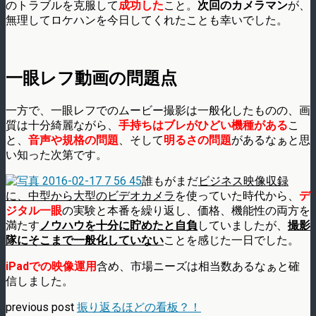
のトラブルを克服して
成功した
こと。
次回のカメラマン
が、
無理してロケハンを今日してくれたことも幸いでした。
一眼レフ動画の問題点
一方で、一眼レフでのムービー撮影は一般化したものの、画
質は十分綺麗ながら、
手持ちはブレがひどい機種がある
こ
と、
音声や規格の問題
、そして
明るさの問題
があるなぁと思
い知った次第です。
誰もがまだ
ビジネス映像収録
に、中型から大型のビデオカメラ
を使っていた時代から、
デ
ジタル一眼
の実験と本番を繰り返し、価格、機能性の両方を
満たす
ノウハウを十分に貯めたと自負
していましたが、
撮影
隊にそこまで一般化していない
ことを感じた一日でした。
iPadでの映像運用
含め、市場ニーズは相当数あるなぁと確
信しました。
previous post
振り返るほどの看板？！