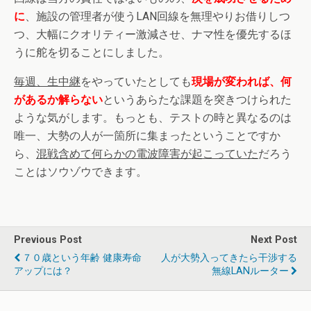
に
、施設の管理者が使うLAN回線を無理やりお借りしつ
つ、大幅にクオリティー激減させ、ナマ性を優先するほ
うに舵を切ることにしました。
毎週、生中継
をやっていたとしても
現場が変われば、何
があるか解らない
というあらたな課題を突きつけられた
ような気がします。もっとも、テストの時と異なるのは
唯一、大勢の人が一箇所に集まったということですか
ら、
混戦含めて何らかの電波障害が起こっていた
だろう
ことはソウゾウできます。
Previous Post
Next Post
７０歳という年齢 健康寿命
人が大勢入ってきたら干渉する
アップには？
無線LANルーター