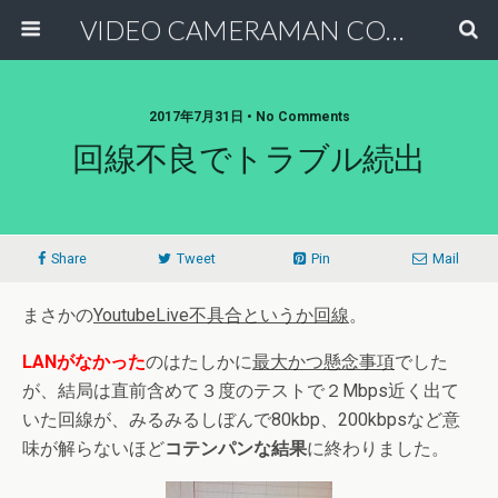
VIDEO CAMERAMAN COMMUNITY
2017年7月31日 • No Comments
回線不良でトラブル続出
Share
Tweet
Pin
Mail
まさかの
YoutubeLive不具合というか回線
。
LANがなかった
のはたしかに
最大かつ懸念事項
でした
が、結局は直前含めて３度のテストで２Mbps近く出て
いた回線が、みるみるしぼんで80kbp、200kbpsなど意
味が解らないほど
コテンパンな結果
に終わりました。