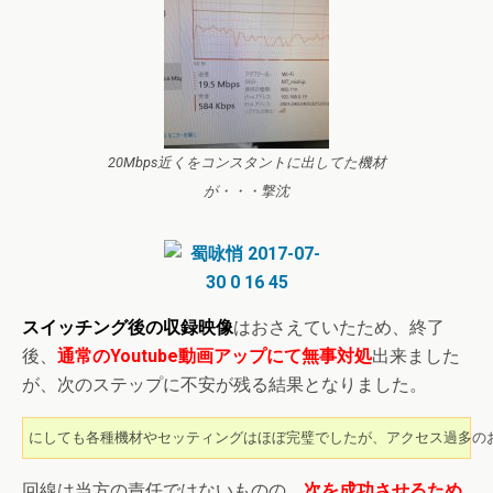
20Mbps近くをコンスタントに出してた機材
が・・・撃沈
スイッチング後の収録映像
はおさえていたため、終了
後、
通常のYoutube動画アップにて無事対処
出来ました
が、次のステップに不安が残る結果となりました。
にしても各種機材やセッティングはほぼ完璧でしたが、アクセス過多のお
回線は当方の責任ではないものの、
次を成功させるため