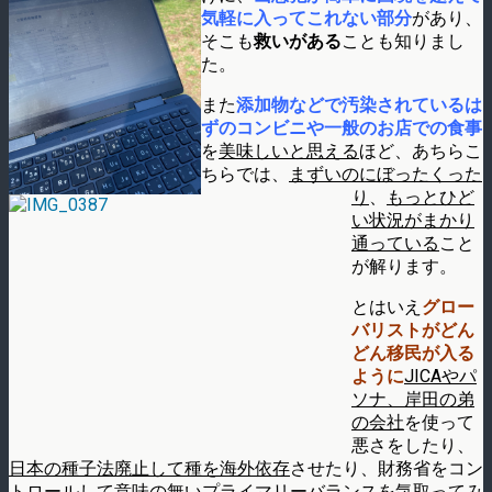
気軽に入ってこれない部分
があり、
そこも
救いがある
ことも知りまし
た。
また
添加物などで汚染されているは
ずのコンビニや一般のお店での食事
を
美味しいと思える
ほど、あちらこ
ちらでは、
まずいのにぼったくった
り
、
もっとひど
い状況がまかり
通っている
こと
が解ります。
とはいえ
グロー
バリストがどん
どん移民が入る
ように
JICAやパ
ソナ、岸田の弟
の会社
を使って
悪さをしたり、
日本の種子法廃止して種を海外依存
させたり、財務省をコン
トロールして
意味の無いプライマリーバランスを気取って
み