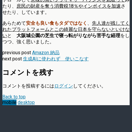
たり、
庶民の財産を奪う消費税18％やインボイスを加速
さ
せたり、しています。
あらためて
安全も良い食もタダではなく
、
先人達が残してく
れたプラットフォームとこの綺麗な日本を守らないといけな
い
と
大阪城公園の芝生で寝っ転がりながら苦手な経理
をし
つつ、強く思いました。
previous post
Amazon 納品
next post
生成AIに使われず 使いこなす
コメントを残す
コメントを投稿するには
ログイン
してください。
Back to top
mobile
desktop