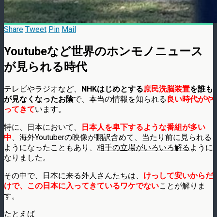
Share
Tweet
Pin
Mail
Youtubeなど世界のホンモノニュース
が見られる時代
テレビやラジオなど、
NHKはじめとする
庶民洗脳装置
を誰も
が見なくなったお陰
で、本当の情報を知られる
良い時代がや
ってきて
います。
特に、日本において、
日本人を卑下するような番組が多い
中
、海外Youtuberの映像が翻訳含めて、当たり前に見られる
ようになったこともあり、
相手の立場がいろいろ解る
ように
なりました。
その中で、
日本に来る外人さん
たちは、
けっして安いからだ
けで、この日本に入ってきているワケでない
ことが解りま
す。
たとえば