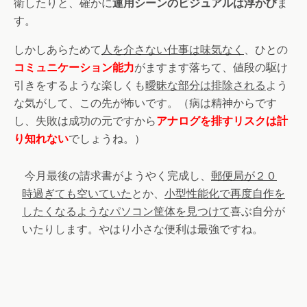
衛したりと、確かに
運用シーンのビジュアルは浮かび
ま
す。
しかしあらためて
人を介さない仕事は味気なく
、ひとの
コミュニケーション能力
がますます落ちて、値段の駆け
引きをするような楽しくも
曖昧な部分は排除される
よう
な気がして、この先が怖いです。（病は精神からです
し、失敗は成功の元ですから
アナログを排すリスクは計
り知れない
でしょうね。）
今月最後の請求書がようやく完成し、
郵便局が２０
時過ぎても空いていた
とか、
小型性能化で再度自作を
したくなるようなパソコン筐体を見つけて
喜ぶ自分が
いたりします。やはり小さな便利は最強ですね。