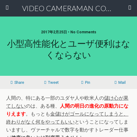
VIDEO CAMERAMAN COMMUNITY
2017年2月25日 • No Comments
小型高性能化とユーザ便利はな
くならない
Share
Tweet
Pin
Mail
人間の、特にある一部のユダヤ人や欧米人の
儲け心が果
てしない
のは、ある種、
人間の明日の進化の原動力にな
りえます
。もっとも
金儲けがゴールになってしまうと、
終わりがなく何をやってもいい
ということになってしま
いますし、ヴァーチャルで数字を動かすトレーダー仕事