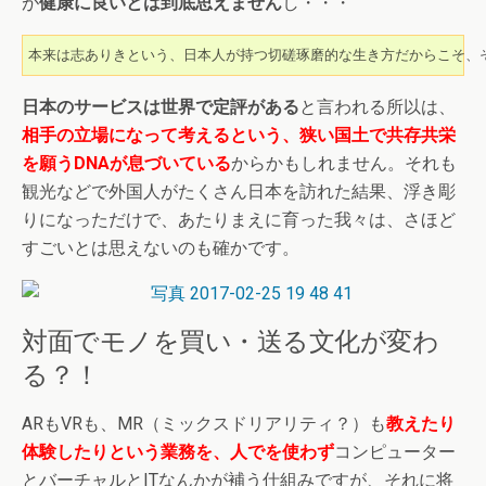
が
健康に良いとは到底思えません
し・・・
本来は志ありきという、日本人が持つ切磋琢磨的な生き方だからこそ、
日本のサービスは世界で定評がある
と言われる所以は、
相手の立場になって考えるという、狭い国土で共存共栄
を願うDNAが息づいている
からかもしれません。それも
観光などで外国人がたくさん日本を訪れた結果、浮き彫
りになっただけで、あたりまえに育った我々は、さほど
すごいとは思えないのも確かです。
対面でモノを買い・送る文化が変わ
る？！
ARもVRも、MR（ミックスドリアリティ？）も
教えたり
体験したりという業務を、人でを使わず
コンピューター
とバーチャルとITなんかが補う仕組みですが、それに将