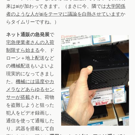
来はaiが加わってきます。（まさに今、隣では
大学関係
者のような人がaiをテーマに議論を白熱させています
か
らタイムリーですね。）
ネット通販の急発展
で
宅急便業者さんの入荷
制限すら始まる
今、ド
ローン＋地上配送など
の機械配送もいよいよ
現実的になってきまし
た。
機械には温度やカ
メラなどあらゆるセン
サーが搭載
され、荷物
を盗難しようと狙った
犯人をビデオ録画し、
通信を使って通報した
り、武器を搭載して自