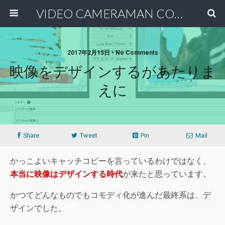
VIDEO CAMERAMAN COMMUNITY
2017年2月15日 • No Comments
映像をデザインするがあたりま
えに
Share
Tweet
Pin
Mail
かっこよいキャッチコピーを言っているわけではなく、
本当に映像はデザインする時代
が来たと思っています。
かつてどんなものでもコモディ化が進んだ最終系は、デ
ザインでした。