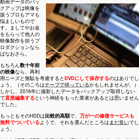
動画データのバッ
クアップは映像を
扱うプロもアマも
悩ましいもので
す。ましてやお金
をもらって他人の
映像製作を担うプ
ロダクションなら
ばなおさら。
もちろん
数十年前
の映像
なら、再利
用ニーズと無駄を考慮すると
DVDにして保存する
のはありでし
ょう。（そのころは
テープで持っている
かもしれませんが。）
しかし、2016年に撮影したデータをバックアップ取得しない
で
直接編集する
という神経をもった業者があるとは思いません
でした。
もっともそのHDDは
比較的高額
で、
万が一の修復サービスも
無料でついている
ようで、それを選んだところは
まだ良い
でし
ょう。