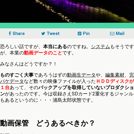
Share
Tweet
Pin
Mail
恐ろしい話ですが、
本当にある
のですね。
システム
もそうです
が、本業の
動画データのこと
です。
みなさんはどうですか？！
ものすごく大事
であろうはずの
動画生データ
や、
編集素材
、
完
パケデータ
など数々の映像ファイルが入った
ＨＤＤディスクが
１台
あって、その
バックアップを取得していないプロダクショ
ン
があったのです。今は収録さえSDカード2重化するジャンル
もあるというのに・・・浦島太郎状態です。
動画保管 どうあるべきか？