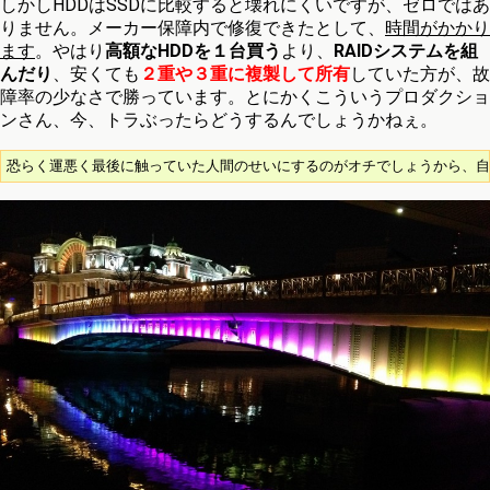
しかしHDDはSSDに比較すると壊れにくいですが、ゼロではあ
りません。メーカー保障内で修復できたとして、
時間がかかり
ます
。やはり
高額なHDDを１台買う
より、
RAIDシステムを組
んだり
、安くても
２重や３重に複製して所有
していた方が、故
障率の少なさで勝っています。とにかくこういうプロダクショ
ンさん、今、トラぶったらどうするんでしょうかねぇ。
恐らく運悪く最後に触っていた人間のせいにするのがオチでしょうから、自