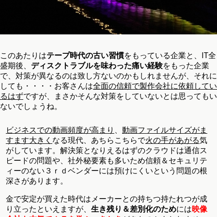
このあたりは
テープ時代の古い習慣
をもっている企業と、IT全
盛期後、
ディスクトラブルを味わった痛い経験
をもった企業
で、対策が異なるのは致し方ないのかもしれませんが、それに
しても・・・・お客さんは
全面の信頼で製作会社に依頼してい
るはず
ですが、まさかそんな対策をしていないとは思ってもい
ないでしょうね。
ビジネスでの動画頻度が高まり
、
動画ファイルサイズがま
すます大きく
なる現代、あちらこちらで
火の手があがる
気
がしています。解決策となりえるはずのクラウドは通信ス
ピードの問題や、社外秘要素も多いため信頼＆セキュリテ
ィーのない３ｒｄベンダーには預けにくいという問題の根
深さがあります。
金で安定が買えた時代はメーカーとの持ちつ持たれつが成
り立ったといえますが、
生き残り＆差別化のため
には
映像