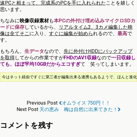
速PCと相まって、完成系のPCを手に入れられた
ことを嬉しく
思います。
ちなみに
映像収録素材
も
本PCの外付け埋め込みマイクロSDカ
ードに保存
しているから、
リアルタイム2、3カメ編集した映
像は全てそこ
に入り、
すぐに編集が始めら
れるので、
最高
で
す。
もちろん、
生データ
なので、
先に外付けHDDにバックアップ
を取得
してからの作業ですが
FHDのAV1収録
なので
一日収録し
ても、ほぼ平均10GBだからエコすぎ
て 笑ってしまいます。
今はネット経由ですぐに第三者が編集出来る連携もあるようで、ほんと進化
Previous Post
オムライス 750円！！
Next Post
天の恵み 梅は自然に出来てきた！
コメントを残す