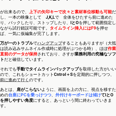
が出来るので、
上下の矢印キーで次々と素材単位移動も可能
だ
し、一本の映像として
J,K,L
で 全体をひたすら前に進めた
り、バックしたり、ストップしたり、
IとO
を押して範囲指定し
ながら試行錯誤可能です。
タイムライン挿入にはF9
を押せ
ば、一気に仮編集が完了します。
万が一のトラブル
で
ハングアップ
することもありますが（大抵
は読み込みサムネイル作成時に処理がぶつかる時）、ほぼ
作業
直前のデータが保持
されており、さすが
業務利用の究極なソフ
ト
だと確信しています。
それでも
手動でタイムラインバックアップ
を取得した方がいい
ので、これもショートカット
Cntrol＋S
を定期的に押しつつ、
前に進めて行く
のです。
あとは、
肩がこらない
ように、画面を上の方に、視点を移すた
めの
台座にPCを乗っけつつ
、
外付けキーボードは傾け
てIとO
を押しやすい角度
にすると、あっという間に終わっていきま
す。