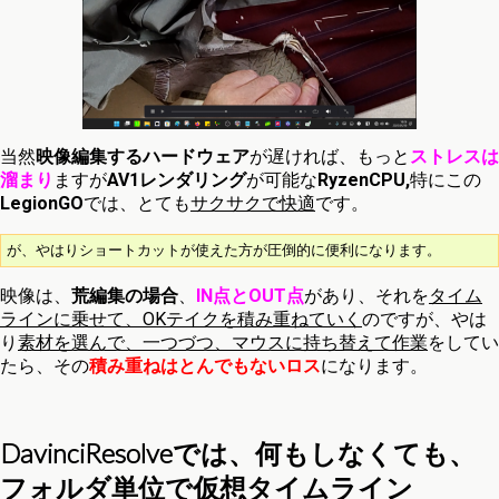
当然
映像編集するハードウェア
が遅ければ、もっと
ストレスは
溜まり
ますが
AV1レンダリング
が可能な
RyzenCPU,
特にこの
LegionGO
では、とても
サクサクで快適
です。
が、やはりショートカットが使えた方が圧倒的に便利になります。
映像は、
荒編集の場合
、
IN点とOUT点
があり、それを
タイム
ラインに乗せて、OKテイクを積み重ねていく
のですが、やは
り
素材を選んで、一つづつ、マウスに持ち替えて作業
をしてい
たら、その
積み重ねはとんでもないロス
になります。
DavinciResolveでは、何もしなくても、
フォルダ単位で仮想タイムライン