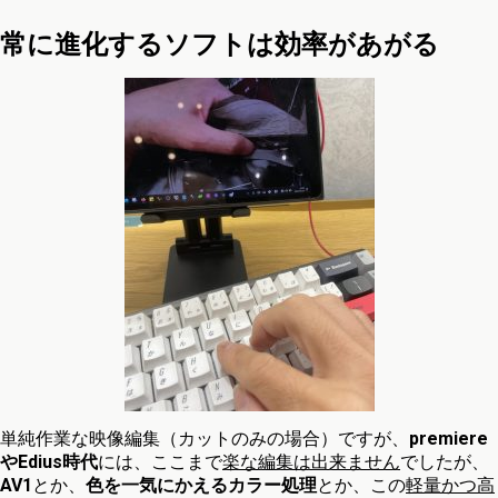
常に進化するソフトは効率があがる
単純作業な映像編集（カットのみの場合）ですが、
premiere
やEdius時代
には、ここまで
楽な編集は出来ません
でしたが、
AV1
とか、
色を一気にかえるカラー処理
とか、この
軽量かつ高