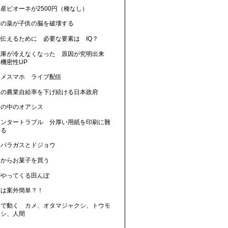
産ピオーネが2500円（種なし）
神の薬が子供の脳を破壊する
に伝えるために 必要な要素は IQ？
蔵庫が冷えなくなった 原因が究明出来
機密性UP
カメスマホ ライブ配信
本の農業自給率を下げ続ける日本政府
会の中のオアシス
リンタートラブル 分厚い用紙を印刷に難
する
スパラガスとドジョウ
人からお菓子を買う
がやってくる田んぼ
業は案外簡単？！
暑で動く カメ、オタマジャクシ、トウモ
コシ、人間