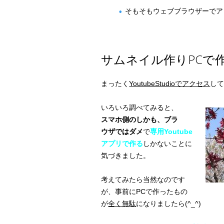
そもそもウェブブラウザーでア
サムネイル作りPCで
まったく
YoutubeStudioでアクセス
し
いろいろ調べてみると、
スマホ側のしかも、ブラ
ウザではダメ
で
専用Youtube
アプリで作る
しかないことに
気づきました。
考えてみたら当然なのです
が、事前にPCで作ったもの
が
全く無駄
になりましたら(^_^)