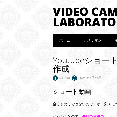
VIDEO CA
LABORATO
Main menu
Skip to content
ホーム
カメラマン
Youtubeシ
作成
mishita
2025年4月14日
ショート動画
全く初めてではないのですが
久々にY
せっかくなので、
先日の京都の