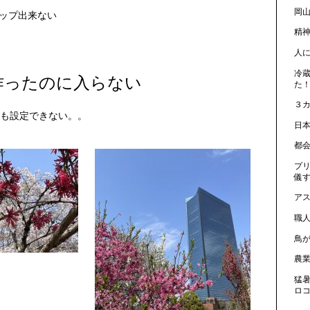
岡山
ップ出来ない
精
人
冷
作ったのに入らない
た！
３
ても設定できない。。
日
都
プ
儀
ア
職
鳥
農
猛
ロ