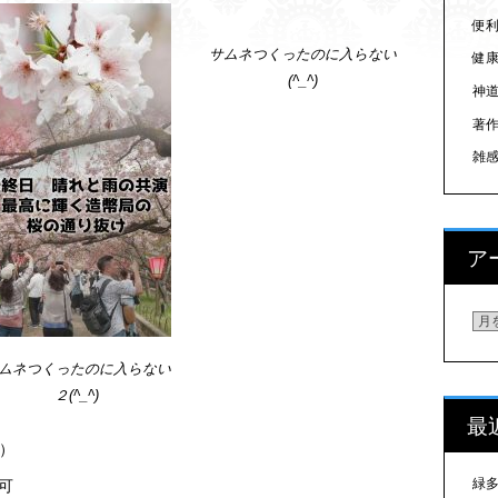
便
サムネつくったのに入らない
健
(^_^)
神
著
雑
ア
ア
ムネつくったのに入らない
２(^_^)
最
）
緑
可