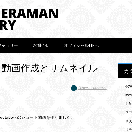
MERAMAN
RY
ギャラリー
お問合せ
オフィシャルHPへ
ョート動画作成とサムネイル
カ
dow
Leave a comment
mov
お
スマ
outubeへのショート動画
を作りました。
そ
リ