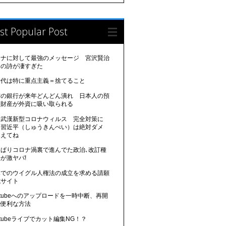
st Popular Post
ロナに対して最強のメッセージ 宮沢賢治
んの詩が凄すぎた
時代は特に重点主義＝捨てること
方の銀行が来年どんどん潰れ 日本人の預
、財産が外資に吸い取られる
国武漢新型コロナウィルス 完全対策に
 習近平（しゅうきんぺい）は絶対ダメ
覚えてね
っぱりコロナ渦裏で進んでた政治､改訂種
が激ヤバ!
本でのウイグル人権法の成立を求める請願
式サイト
utubeへのアップロードを一時中断、再開
る便利な方法
utubeライブでカット編集NG！？