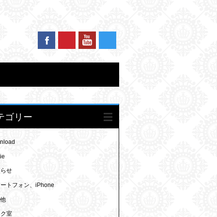
テゴリー
nload
ie
知らせ
ートフォン、iPhone
の他
ラク室