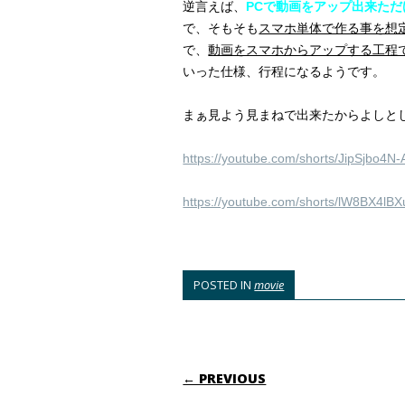
逆言えば、
PCで動画をアップ出来た
で、そもそも
スマホ単体で作る事を想
で、
動画をスマホからアップする工程
いった仕様、行程になるようです。
まぁ見よう見まねで出来たからよしとし
https://youtube.com/shorts/JipSjbo4N
https://youtube.com/shorts/lW8BX4lB
POSTED IN
movie
POST NAVIGATI
← PREVIOUS