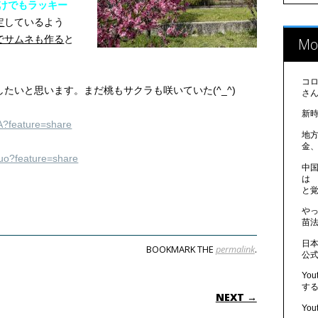
だけでもラッキー
定
しているよう
でサムネも作る
と
Mo
コ
たいと思います。まだ桃もサクラも咲いていた(^_^)
さ
新
-A?feature=share
地
金
Xuo?feature=share
中
は
と
や
苗法
日
BOOKMARK THE
permalink
.
公
Yo
ON
す
NEXT →
Yo