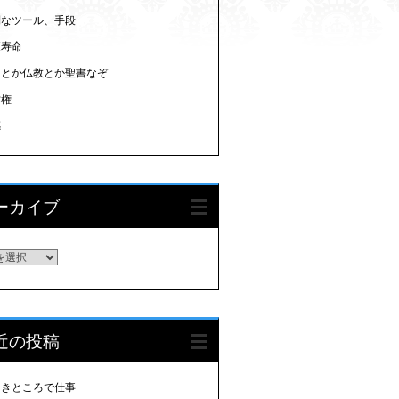
利なツール、手段
康寿命
道とか仏教とか聖書なぞ
作権
感
ーカイブ
ーカイブ
近の投稿
多きところで仕事