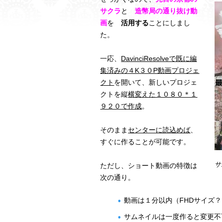
サクラ
と
造幣局の通り抜け動
画
を
活用する
ことにしまし
た。
一応、
DavinciResolveで既に編
集済みの４K３０P動画プロジェ
クト
を開いて、新しいプロジェ
クトを縦
横変えた１０８０＊１
９２０で作成
。
そのまま
センターに読込めば
、
すぐに作ることが可能です。
サ
ただし、ショート動画の特徴は
次の通り。
動画は１分以内（FHDサイズ？
サムネイルは一度作ると変更不