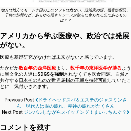
地方は地方でも シナ国のこのソフトは危ない。政治家の話、機密情報防、
子供の情報など、あらゆる揺すりソースが彼らに奪われる先にあるもの
は？？
アメリカから学ぶ医療や、政治では発展
がない。
医療も
基礎研究がなければ未来がない
と感じています。
たかだか
数百年の西洋医療
より、
数千年の東洋医学が勝る
よう
に異文化の人達に
SDGSを強制
されなくても医食同源、自然と
共存する
日本そのものが世界屈指の王朝を持続可能
していたこ
とに 気付かされます。
Previous Post
ドライヘッドスパ＆エステのジャスミンさ
ん 現代人は眼の疲れ、精神の疲れがたくさん
Next Post
ジンバルしながらスイッチング！まいっちんぐ？
コメントを残す