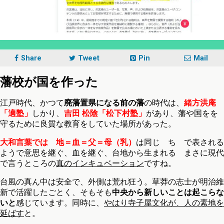
Share
Tweet
Pin
Mail
藩校が国を作った
江戸時代、かつて
廃藩置県になる前の藩
の時代は、
緒方洪庵
「適塾」
しかり、
吉田 松陰「松下村塾」
があり、藩や国をを
守るために良質な教育をしていた場所があった。
大和言葉では 地＝血＝父＝母（乳）
は同じ ち で表される
ようで意思を継ぐ、血を継ぐ、台地から生まれる まさに現代
で言うところの
真のインキュベーション
ですね。
台風の真ん中は安全で、外側は荒れ狂う。草莽の志士が明治維
新で活躍したごとく、そもそも
中央から新しいことは起こらな
いと
感じています。同時に、
やはり寺子屋文化が、人の素地を
延ばす
と。