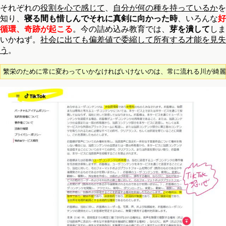
それぞれの
役割を心で感じて
、
自分が何の種を持っているか
を
知り、
寝る間も惜しんでそれに真剣に向かった時
、いろんな
好
循環、奇跡が起こる
。今の詰め込み教育では、
芽を潰して
しま
いかねず。
社会に出ても偏差値で委縮して所有する才能を見失
う
。
繁栄のために常に変わっていかなければいけないのは、常に流れる川が綺麗