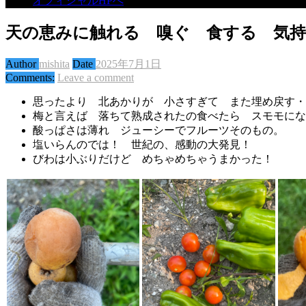
オフィシャルHPへ
天の恵みに触れる 嗅ぐ 食する 気持
Author
mishita
Date
2025年7月1日
Comments:
Leave a comment
思ったより 北あかりが 小さすぎて また埋め戻す・
梅と言えば 落ちて熟成されたの食べたら スモモにな
酸っぱさは薄れ ジューシーでフルーツそのもの。
塩いらんのでは！ 世紀の、感動の大発見！
びわは小ぶりだけど めちゃめちゃうまかった！