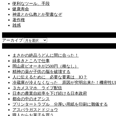
便利なツール、手段
健康寿命
神道とか仏教とか聖書なぞ
著作権
雑感
アーカイブ
アーカイブ
最近の投稿
まさかの絶品うどんに間に合った！
緑多きところで仕事
岡山産ピオーネが2500円（種なし）
精神の薬が子供の脳を破壊する
人に伝えるために 必要な要素は IQ？
冷蔵庫が冷えなくなった 原因が究明出来た！機密性U
３カメスマホ ライブ配信
日本の農業自給率を下げ続ける日本政府
都会の中のオアシス
プリンタートラブル 分厚い用紙を印刷に難儀する
アスパラガスとドジョウ
職人からお菓子を買う