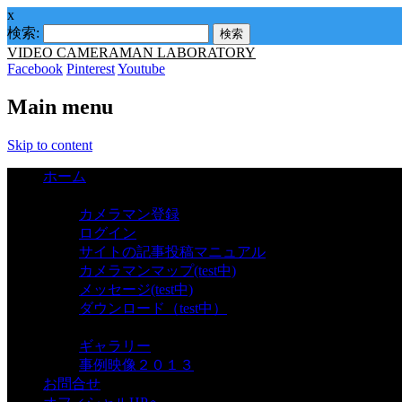
x
検索:
VIDEO CAMERAMAN LABORATORY
Facebook
Pinterest
Youtube
Main menu
Skip to content
ホーム
カメラマン
カメラマン登録
ログイン
サイトの記事投稿マニュアル
カメラマンマップ(test中)
メッセージ(test中)
ダウンロード（test中）
ギャラリー
ギャラリー
事例映像２０１３
お問合せ