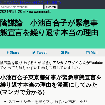
VIDEO CAMERAMAN COMMUNITY
2021年5月20日 • no comments
陰謀論 小池百合子が緊急事
態宣言を繰り返す本当の理由
Share
Tweet
Pin
Mail
陰謀論を取り上げるのが得意な
アシタノワダイ
さんがYoutube
でとっても解りやすい動画を共有していました。
小池百合子東京都知事が緊急事態宣言を
繰り返す本当の理由を漫画にしてみた
(マンガで分かる)
スマートシティを早く立ち上げたい吉村、小池