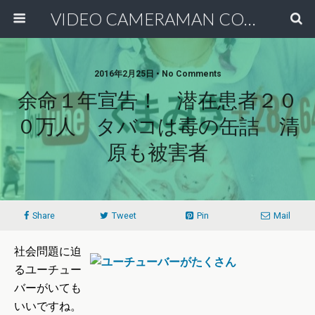
VIDEO CAMERAMAN COMMUNITY
2016年2月25日 • No Comments
余命１年宣告！ 潜在患者２０
０万人 タバコは毒の缶詰 清
原も被害者
Share
Tweet
Pin
Mail
社会問題に迫
るユーチュー
バーがいても
いいですね。