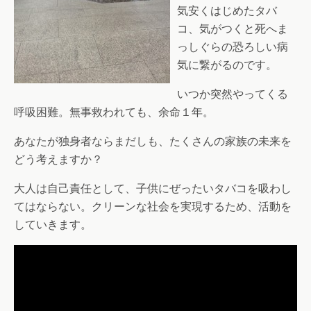
気安くはじめたタバ
コ、気がつくと死へま
っしぐらの恐ろしい病
気に繋がるのです。
いつか突然やってくる
呼吸困難。無事救われても、余命１年。
あなたが独身者ならまだしも、たくさんの家族の未来を
どう考えますか？
大人は自己責任として、子供にぜったいタバコを吸わし
てはならない。クリーンな社会を実現するため、活動を
していきます。