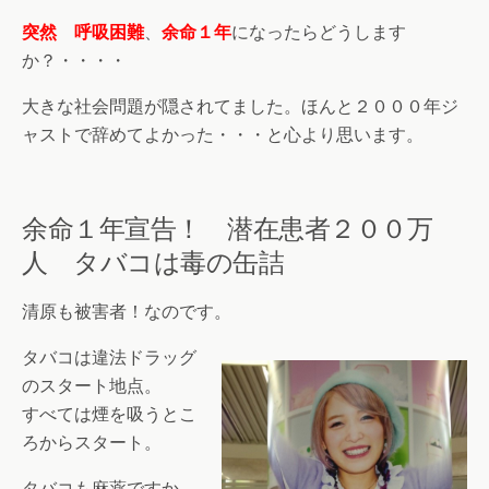
突然 呼吸困難
、
余命１年
になったらどうします
か？・・・・
大きな社会問題が隠されてました。ほんと２０００年ジ
ャストで辞めてよかった・・・と心より思います。
余命１年宣告！ 潜在患者２００万
人 タバコは毒の缶詰
清原も被害者！なのです。
タバコは違法ドラッグ
のスタート地点。
すべては煙を吸うとこ
ろからスタート。
タバコも麻薬ですか