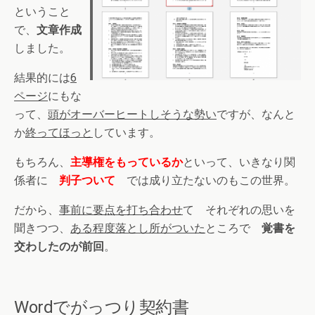
ということ
で、
文章作成
しました。
結果的には
6
ページ
にもな
って、
頭がオーバーヒートしそうな勢い
ですが、なんと
か
終ってほっと
しています。
もちろん、
主導権をもっているか
といって、いきなり関
係者に
判子ついて
では成り立たないのもこの世界。
だから、
事前に要点を打ち合わせ
て それぞれの思いを
聞きつつ、
ある程度落とし所がついた
ところで
覚書を
交わしたのが前回
。
Wordでがっつり契約書