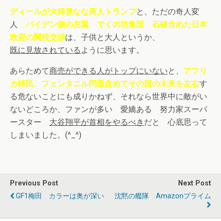
ディールが大得意なな商人トランプ
と、ただの奇人変
人
バイデン側の左翼 でくの坊集団 石破含めた日本
政府の関税交渉
は、子供と大人というか、
既に見放されている
ように思います。
あらためて
商売ができる人がトップにいない
と、
アフリ
カ移民、フェンタニル問題含めてその国の未来を左右
す
る危ないことにも成りかねず、それなら世界中に敵がい
ないどころか、ファンが多い 愛嬌ある 努力家スーパ
ースター
大谷翔平が首相をやるべき
だと 心底思って
しまいました。(^_^)
Previous Post
Next Post
GF1梅田 カラーは奥が深い
沈黙の艦隊 Amazonプライム