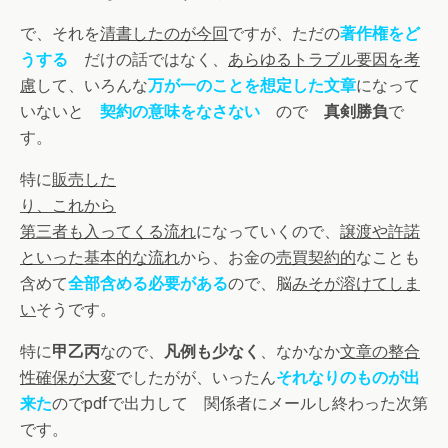
で、それを
清書したのが今回
ですが、ただの
著作権をど
うする
だけの話ではなく、
あらゆるトラブル要因を考
慮
して、いろんな
万が一のことを想定した文章
になって
いないと
契約の意味をなさない
ので
真剣勝負
で
す。
特に
販売した
り、これから
第三者も入ってくる流れ
になっていくので、
譲渡や許諾
といった基本的な流れ
から、お金の
売買契約的
なことも
含めて
全部含める必要がある
ので、脳
みそが溶けてしま
い
そうです。
特に
甲乙丙
なので、
凡例も少なく
、なかなか
文章の整合
性確保が大変
でしたがが、いったん
それなりのものが出
来た
のでpdfで出力して 関係者にメールし終わった次第
です。