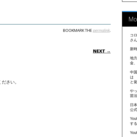
Mo
BOOKMARK THE
permalink
.
コ
さ
ON
新
NEXT →
地
金
中
は
ください。
と
や
苗法
日
公
Yo
す
Yo