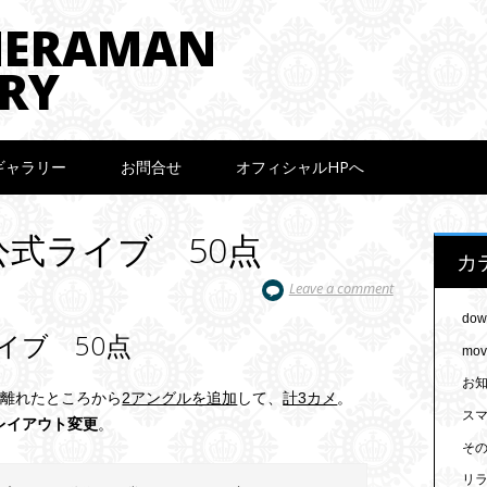
MERAMAN
RY
ギャラリー
お問合せ
オフィシャルHPへ
式ライブ 50点
カ
Leave a comment
dow
イブ 50点
mov
お
も離れたところから
2アングルを追加
して、
計3カメ
。
スマ
レイアウト変更
。
そ
リ