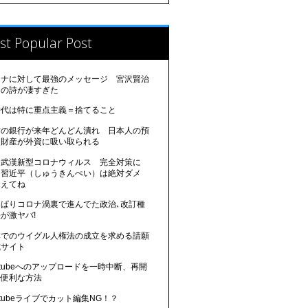
st Popular Post
ロナに対して最強のメッセージ 宮沢賢治
んの詩が凄すぎた
時代は特に重点主義＝捨てること
方の銀行が来年どんどん潰れ 日本人の預
、財産が外資に吸い取られる
国武漢新型コロナウィルス 完全対策に
 習近平（しゅうきんぺい）は絶対ダメ
覚えてね
っぱりコロナ渦裏で進んでた政治､改訂種
が激ヤバ!
本でのウイグル人権法の成立を求める請願
式サイト
utubeへのアップロードを一時中断、再開
る便利な方法
utubeライブでカット編集NG！？