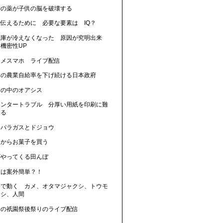
神の薬が子供の脳を破壊する
に伝えるために 必要な要素は IQ？
蔵庫が冷えなくなった 原因が究明出来
機密性UP
カメスマホ ライブ配信
本の農業自給率を下げ続ける日本政府
会の中のオアシス
リンタートラブル 分厚い用紙を印刷に難
する
スパラガスとドジョウ
人からお菓子を買う
がやってくる田んぼ
業は案外簡単？！
暑で動く カメ、オタマジャクシ、トウモ
コシ、人間
暑の祇園祭後祭りのライブ配信