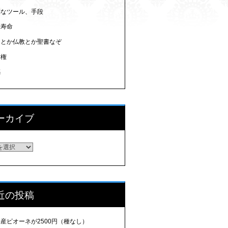
利なツール、手段
康寿命
道とか仏教とか聖書なぞ
作権
感
ーカイブ
ーカイブ
近の投稿
産ピオーネが2500円（種なし）