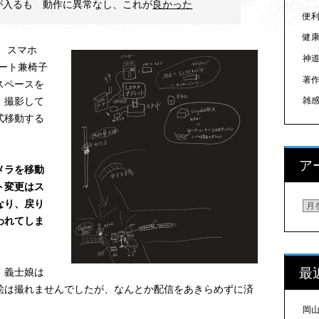
が入るも 動作に異常なし、これが
良かった
便
健
ル、スマホ
神
カート兼椅子
著
スペースを
、撮影して
雑
式移動する
ア
メラを移動
ト変更はス
なり、戻り
ア
われてしま
最
、義士娘は
絵は撮れませんでしたが、なんとか配信をあきらめずに済
岡山