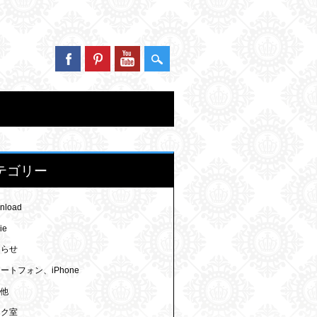
テゴリー
nload
ie
知らせ
ートフォン、iPhone
の他
ラク室