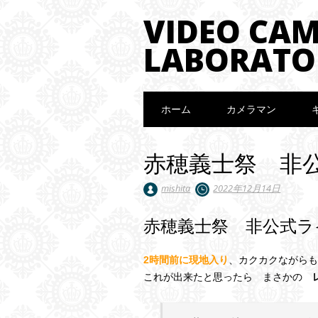
VIDEO CA
LABORATO
Main menu
Skip to content
ホーム
カメラマン
赤穂義士祭 非公
mishita
2022年12月14日
赤穂義士祭 非公式ラ
2時間前に現地入り
、カクカクながら
これが出来たと思ったら まさかの