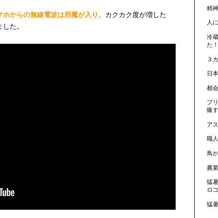
精
マホからの無線電波は邪魔が入り
、カクカク度が増した
人
ました。
冷
た！
３
日
都
プ
儀
ア
職
鳥
農
猛
ロ
猛