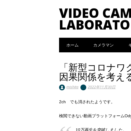
VIDEO CA
LABORATO
Main menu
Skip to content
ホーム
カメラマン
「新型コロナワ
因果関係を考え
mishita
2022年11月30日
2ch でも消されたようです。
検閲できない動画プラットフォームOd
10万再生を突破しました。