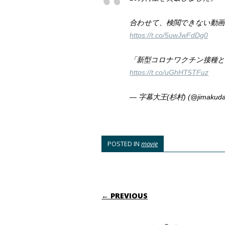
合わせて、検閲できない動画
https://t.co/5uwJwFdDg0
「新型コロナワクチン接種と
https://t.co/uGhHT5TFuz
— 字幕大王(杉村) (@jimakuda
POSTED IN
movie
POST NAVIGATI
← PREVIOUS