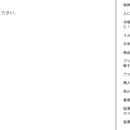
精
ください。
人
冷
た！
３
日
都
プ
儀
ア
職
鳥
農
猛
ロ
猛