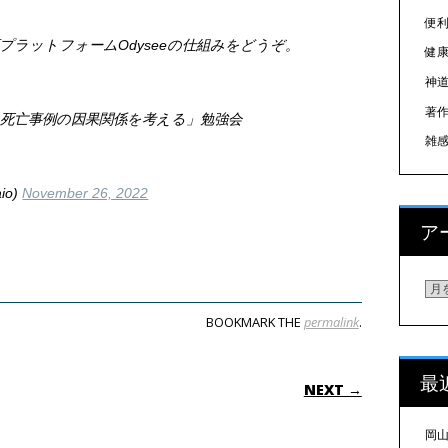
便
プラットフォームOdyseeの仕組みをどうぞ。
健
神
著
死亡事例の因果関係を考える」勉強会
雑
io)
November 26, 2022
ア
ア
BOOKMARK THE
permalink
.
ON
最
NEXT →
岡山