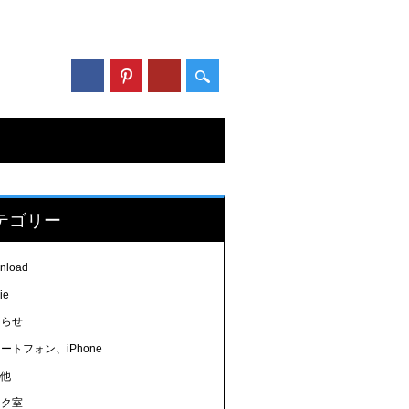
テゴリー
nload
ie
知らせ
ートフォン、iPhone
の他
ラク室