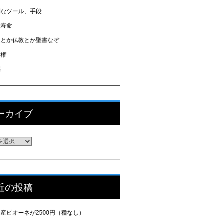
利なツール、手段
康寿命
道とか仏教とか聖書なぞ
作権
感
ーカイブ
ーカイブ
近の投稿
産ピオーネが2500円（種なし）