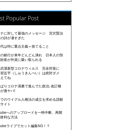
st Popular Post
ロナに対して最強のメッセージ 宮沢賢治
んの詩が凄すぎた
時代は特に重点主義＝捨てること
方の銀行が来年どんどん潰れ 日本人の預
、財産が外資に吸い取られる
国武漢新型コロナウィルス 完全対策に
 習近平（しゅうきんぺい）は絶対ダメ
覚えてね
っぱりコロナ渦裏で進んでた政治､改訂種
が激ヤバ!
本でのウイグル人権法の成立を求める請願
式サイト
utubeへのアップロードを一時中断、再開
る便利な方法
utubeライブでカット編集NG！？