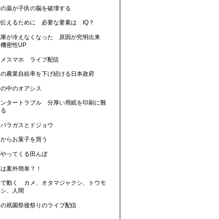
神の薬が子供の脳を破壊する
に伝えるために 必要な要素は IQ？
蔵庫が冷えなくなった 原因が究明出来
機密性UP
カメスマホ ライブ配信
本の農業自給率を下げ続ける日本政府
会の中のオアシス
リンタートラブル 分厚い用紙を印刷に難
する
スパラガスとドジョウ
人からお菓子を買う
がやってくる田んぼ
業は案外簡単？！
暑で動く カメ、オタマジャクシ、トウモ
コシ、人間
暑の祇園祭後祭りのライブ配信