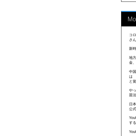
Mo
コ
さ
新
地
金
中
は
と
や
苗法
日
公
Yo
す
Yo