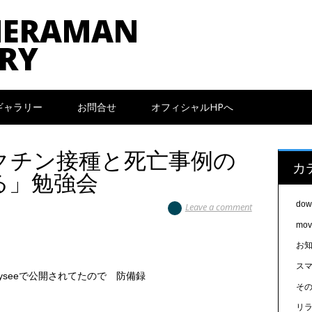
MERAMAN
RY
ギャラリー
お問合せ
オフィシャルHPへ
クチン接種と死亡事例の
カ
る」勉強会
dow
Leave a comment
mov
お
スマ
yseeで公開されてたので 防備録
そ
リ