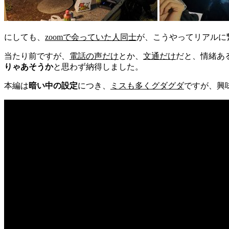
にしても、
zoomで会っていた人同士
が、こうやってリアルに
当たり前ですが、
電話の声だけ
とか、
文通だけ
だと、情緒あ
りゃあそうか
と思わず納得しました。
本編は
暗い中の設定
につき、
ミスも多くグダグダ
ですが、興