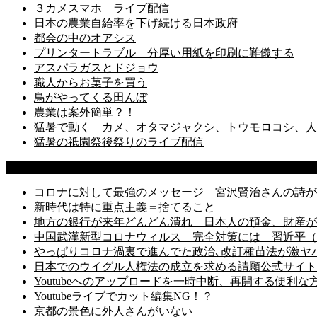
３カメスマホ ライブ配信
日本の農業自給率を下げ続ける日本政府
都会の中のオアシス
プリンタートラブル 分厚い用紙を印刷に難儀する
アスパラガスとドジョウ
職人からお菓子を買う
鳥がやってくる田んぼ
農業は案外簡単？！
猛暑で動く カメ、オタマジャクシ、トウモロコシ、人
猛暑の祇園祭後祭りのライブ配信
Most Popular Post
コロナに対して最強のメッセージ 宮沢賢治さんの詩が
新時代は特に重点主義＝捨てること
地方の銀行が来年どんどん潰れ 日本人の預金、財産が
中国武漢新型コロナウィルス 完全対策には 習近平（
やっぱりコロナ渦裏で進んでた政治､改訂種苗法が激ヤバ
日本でのウイグル人権法の成立を求める請願公式サイト
Youtubeへのアップロードを一時中断、再開する便利な
Youtubeライブでカット編集NG！？
京都の景色に外人さんがいない