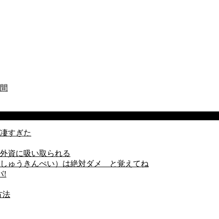
間
凄すぎた
外資に吸い取られる
しゅうきんぺい）は絶対ダメ と覚えてね
!
方法