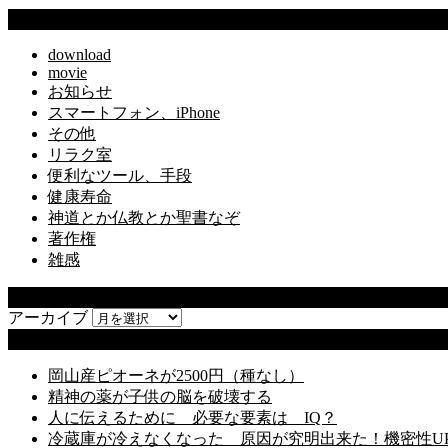
カテゴリー
download
movie
お知らせ
スマートフォン、iPhone
その他
リラク室
便利なツール、手段
健康寿命
神道とか仏教とか聖書なぞ
著作権
雑感
アーカイブ
アーカイブ
最近の投稿
岡山産ピオーネが2500円（種なし）
精神の薬が子供の脳を破壊する
人に伝えるために 必要な要素は IQ？
冷蔵庫が冷えなくなった 原因が究明出来た！機密性U