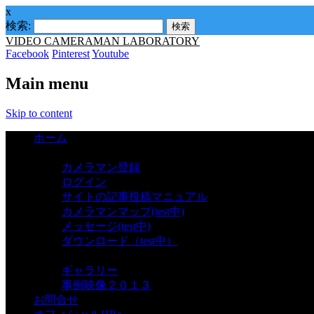
x
検索:
VIDEO CAMERAMAN LABORATORY
Facebook
Pinterest
Youtube
Main menu
Skip to content
ホーム
カメラマン
カメラマン登録
ログイン
サイトの記事投稿マニュアル
カメラマンマップ(test中)
メッセージ(test中)
ダウンロード（test中）
ギャラリー
ギャラリー
事例映像２０１３
お問合せ