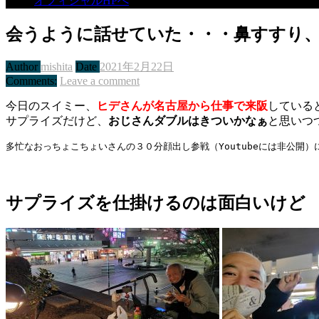
オフィシャルHPへ
会うように話せていた・・・鼻すすり
Author
mishita
Date
2021年2月22日
Comments:
Leave a comment
今日のスイミー、
ヒデさんが名古屋から仕事で来阪
している
サプライズだけど、
おじさんダブルはきついかなぁ
と思いつ
多忙なおっちょこちょいさんの３０分顔出し参戦（Youtubeには非公開
サプライズを仕掛けるのは面白いけど