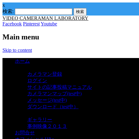
x
検索:
VIDEO CAMERAMAN LABORATORY
Facebook
Pinterest
Youtube
Main menu
Skip to content
ホーム
カメラマン
カメラマン登録
ログイン
サイトの記事投稿マニュアル
カメラマンマップ(test中)
メッセージ(test中)
ダウンロード（test中）
ギャラリー
ギャラリー
事例映像２０１３
お問合せ