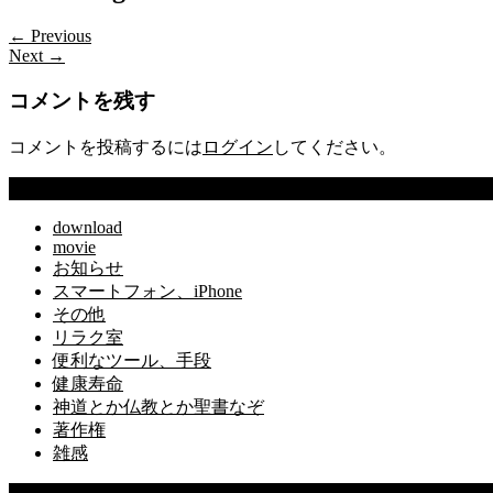
← Previous
Next →
コメントを残す
コメントを投稿するには
ログイン
してください。
カテゴリー
download
movie
お知らせ
スマートフォン、iPhone
その他
リラク室
便利なツール、手段
健康寿命
神道とか仏教とか聖書なぞ
著作権
雑感