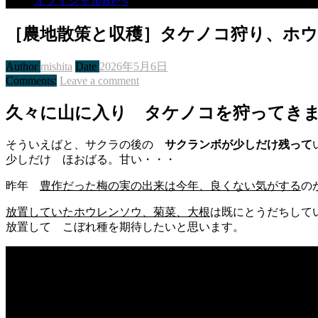
オフィシャルHPへ
［農地散策と収穫］タケノコ狩り、ホ
Author
mishita
Date
2026年5月6日
Comments:
Leave a comment
久々に山に入り タケノコを狩ってき
そういえばと、サクラの後の
サクランボが少しだけ残って
少しだけ ほおばる。甘い・・・
昨年
豊作だった梅の実の出来は今年、良くない気がする
の
放置していたホウレンソウ、菊菜、大根
は既にとうだちして
放置して こぼれ種を期待したいと思います。