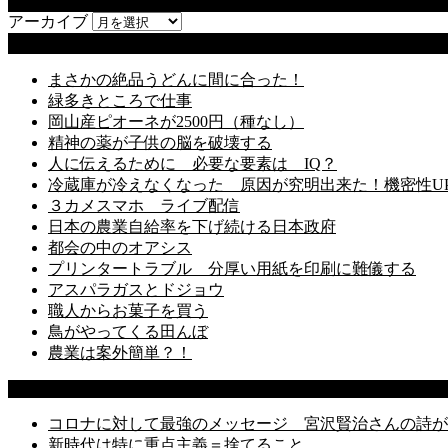
アーカイブ
アーカイブ
最近の投稿
まさかの絶品うどんに間に合った！
緑多きところで仕事
岡山産ピオーネが2500円（種なし）
精神の薬が子供の脳を破壊する
人に伝えるために 必要な要素は IQ？
冷蔵庫が冷えなくなった 原因が究明出来た！機密性U
３カメスマホ ライブ配信
日本の農業自給率を下げ続ける日本政府
都会の中のオアシス
プリンタートラブル 分厚い用紙を印刷に難儀する
アスパラガスとドジョウ
職人からお菓子を買う
鳥がやってくる田んぼ
農業は案外簡単？！
Most Popular Post
コロナに対して最強のメッセージ 宮沢賢治さんの詩が
新時代は特に重点主義＝捨てること