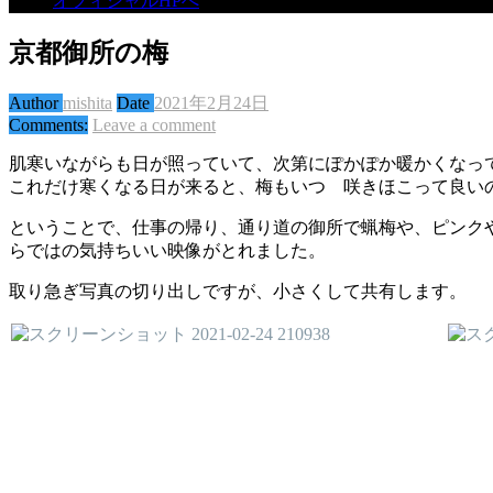
オフィシャルHPへ
京都御所の梅
Author
mishita
Date
2021年2月24日
Comments:
Leave a comment
肌寒いながらも日が照っていて、次第にぽかぽか暖かくなっ
これだけ寒くなる日が来ると、梅もいつ 咲きほこって良い
ということで、仕事の帰り、通り道の御所で蝋梅や、ピンク
らではの気持ちいい映像がとれました。
取り急ぎ写真の切り出しですが、小さくして共有します。