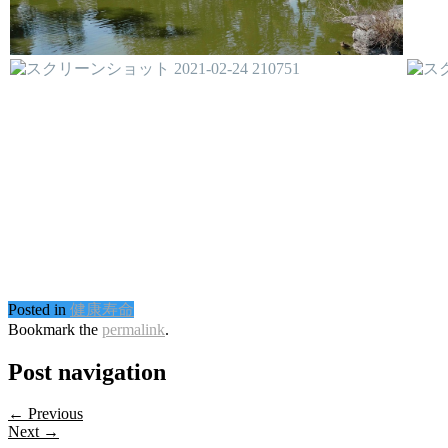
Posted in
健康寿命
Bookmark the
permalink
.
Post navigation
← Previous
Next →