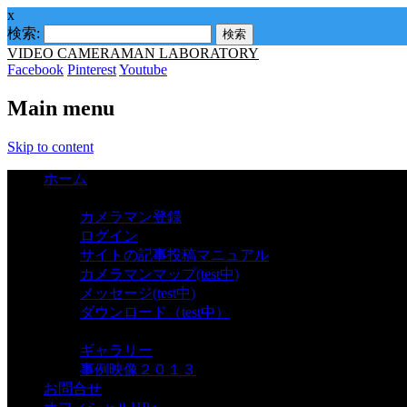
x
検索:
VIDEO CAMERAMAN LABORATORY
Facebook
Pinterest
Youtube
Main menu
Skip to content
ホーム
カメラマン
カメラマン登録
ログイン
サイトの記事投稿マニュアル
カメラマンマップ(test中)
メッセージ(test中)
ダウンロード（test中）
ギャラリー
ギャラリー
事例映像２０１３
お問合せ