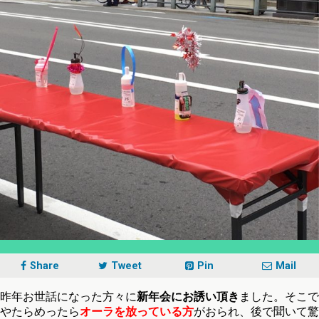
Share
Tweet
Pin
Mail
昨年お世話になった方々に
新年会にお誘い頂き
ました。そこで
やたらめったら
オーラを放っている方
がおられ、後で聞いて驚