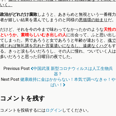
いく。
政治がどれだけ腐敗
しようと、あきらめと無視という一番権力
者が嬉しい結果を選んでしまうのと同様の
悪循環の始まり
だ。
だけど、それを今の今まで味わってなかったかのような
天性の
というか、素晴らしいむき出しの人
に出会って、ふと思い出し
てしまった。男であろうと女であろうと年齢が違おうと、
魂で
感じれば無礼講を忘れた言葉遣いになるし、遠慮なくハグ
もす
る。きっと涙もろいだろうし、その人に憧れ、ついていく人は
多いだろうと思った日曜日の夜でした。
Previous Post
中国武漢 新型コロナウィルスは人工生物兵
器？
Next Post
健康維持に金はかからない！本気で調べなきゃ！や
ばい！
コメントを残す
コメントを投稿するには
ログイン
してください。