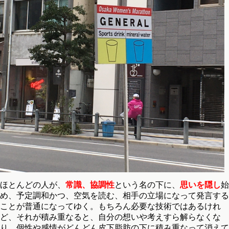
ほとんどの人が、
常識、協調性
という名の下に、
思いを隠し
始
め、予定調和かつ、空気を読む、相手の立場になって発言する
ことが普通になってゆく。もちろん必要な技術ではあるけれ
ど、それが積み重なると、自分の想いや考えすら解らなくな
り、
個性や感情がどんどん皮下脂肪の下に積み重なって消えて