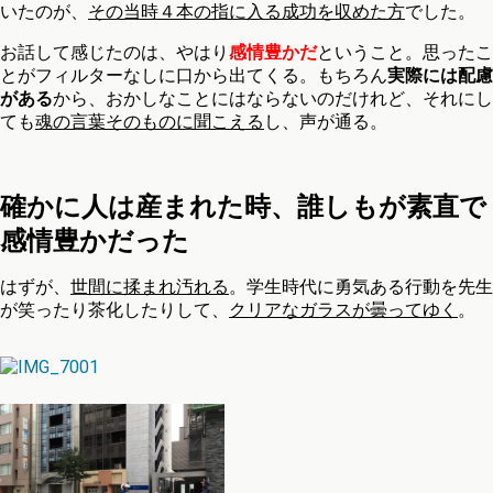
いたのが、
その当時４本の指に入る成功を収めた方
でした。
お話して感じたのは、やはり
感情豊かだ
ということ。思ったこ
とがフィルターなしに口から出てくる。もちろん
実際には配慮
がある
から、おかしなことにはならないのだけれど、それにし
ても
魂の言葉そのものに聞こえる
し、声が通る。
確かに人は産まれた時、誰しもが素直で
感情豊かだった
はずが、
世間に揉まれ汚れる
。学生時代に勇気ある行動を先生
が笑ったり茶化したりして、
クリアなガラスが曇ってゆく
。