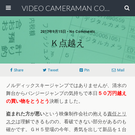
VIDEO CAMERAMAN COMMUNITY
2017年9月15日 • No Comments
Ｋ点越え
Share
Tweet
Pin
Mail
ノルディックスキージャンプではありませんが、清水の
舞台からバンジージャンプの気持ちで本日
５０万円越え
の買い物をとうとう
決断しました。
盗まれた方が悪い
という映像制作会社の抱える
責任とリ
スク
は理解できるものの、看破できない部分があるのも
確かです。ＧＨ５登場の今年、勇気を出して新品を１台