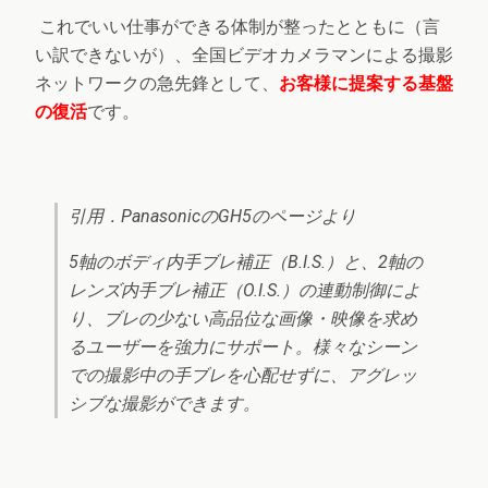
これでいい仕事ができる体制が整ったとともに（言
い訳できないが）、全国ビデオカメラマンによる撮影
ネットワークの急先鋒として、
お客様に提案する基盤
の復活
です。
引用．PanasonicのGH5のページより
5軸のボディ内手ブレ補正（B.I.S.）と、2軸の
レンズ内手ブレ補正（O.I.S.）の連動制御によ
り、ブレの少ない高品位な画像・映像を求め
るユーザーを強力にサポート。様々なシーン
での撮影中の手ブレを心配せずに、アグレッ
シブな撮影ができます。