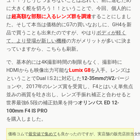
ュ！！うじうじつまらないことは忘れて、前に進むため
に大きく舵を切ろう！！ということで、今回、個人的に
は
超高額な部類に入るレンズ群を調達
することにしまし
た。そして本当は価格的にG7の買いなおしに、GH4を新
品で買うことも出来たのですが、やはり
ボディが軽く
て、より登場が新しい機種
の方がメリットが多いに決ま
っていますから、こちらも刷新。
で、基本的には4K撮影時間の制限もなく、撮影時に
HDMIからも映像出力可能な
Lumix G8
を入手。レンズは
ということでDual I.S.2に対応した
12-35mmのV2
バージ
ョンや、2017年のレンズ賞を受賞し、F4とはいえ単焦点
並みの画質を吐き出し、レンズ手振れ補正と合わせると
世界最強6.5段の補正効果を持つ
オリンパス ED 12-
100mm F4 IS PRO
を購入しました。
価格コムで
最安値で集めて
も良かったのですが、実店舗の販売店担当女