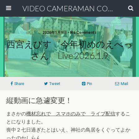
VIDEO CAMERAMAN COMMUNITY
2026年1月9日 • No Comments
西宮えびす 今年初めのえべっ
さん Live 2026.1.9
Share
Tweet
Pin
Mail
縦動画に急遽変更！
まさかの
機材忘れで スマホのみで ライブ配信
するこ
とになりました。
喪中２七日過ぎたとはいえ、神社の鳥居をくぐってよか
ったのかしらん