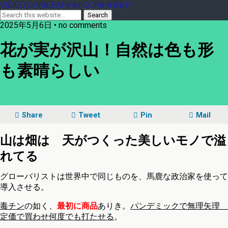
VIDEO CAMERAMAN COMMUNITY
2025年5月6日 • no comments
花が実が沢山！自然は色も形
も素晴らしい
Share
Tweet
Pin
Mail
山は畑は 天がつくった美しいモノで溢
れてる
グローバリストは世界中で同じものを、馬鹿な政治家を使って
導入させる。
毒チン
の如く、
最初に商品
ありき。
パンデミックで無理矢理
定価で買わせ何度でも打たせる
。