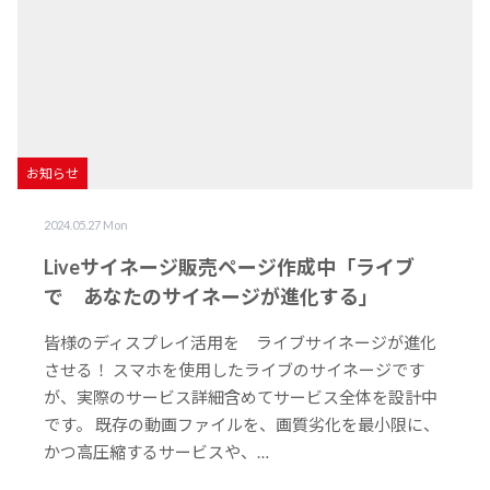
06-6949-3113
平日 9:00 - 17:00
お知らせ
映像づくりのお役立ち情報
Youtubeチャンネル
お知らせ
2024.05.27 Mon
Liveサイネージ販売ページ作成中「ライブ
で あなたのサイネージが進化する」
皆様のディスプレイ活用を ライブサイネージが進化
させる！ スマホを使用したライブのサイネージです
が、実際のサービス詳細含めてサービス全体を設計中
です。 既存の動画ファイルを、画質劣化を最小限に、
かつ高圧縮するサービスや、…