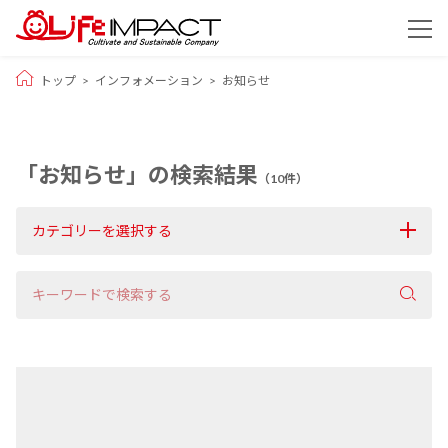
トップ
インフォメーション
お知らせ
サービスの特長
サービスと料金
「お知らせ」の検索結果
（10件）
事例
映像製作を依頼する
カテゴリーを選択する
よくある質問
映像を自分たちで作る
会社概要
撮影ご依頼の流れ
ブログ
お問合せ