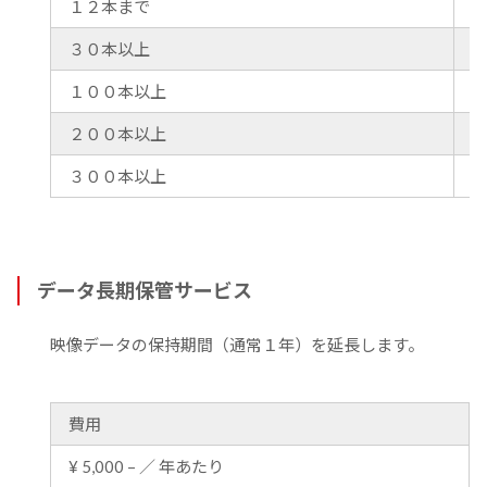
１２本まで
¥
３０本以上
¥
１００本以上
¥
２００本以上
¥
３００本以上
¥
データ長期保管サービス
映像データの保持期間（通常１年）を延長します。
費用
¥ 5,000 – ／ 年あたり