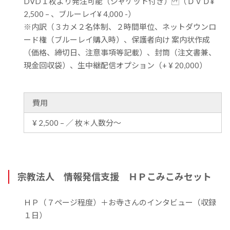
DVD１枚より発注可能（ジャケット付き） （ＤＶＤ¥
2,500 – 、ブルーレイ¥ 4,000 -）
※内訳（３カメ２名体制、２時間単位、ネットダウンロ
ード権（ブルーレイ購入時）、保護者向け 案内状作成
（価格、締切日、注意事項等記載）、封筒（注文書兼、
現金回収袋）、生中継配信オプション（+ ¥ 20,000）
費用
¥ 2,500 – ／ 枚＊人数分～
宗教法人 情報発信支援 ＨＰこみこみセット
ＨＰ（７ページ程度）＋お寺さんのインタビュー（収録
１日）