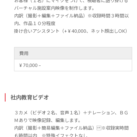
お客様（１名）にマイクをつけて、視聴者に語り掛ける
バーチャル施設案内映像を制作します。
内訳（撮影＋編集＋ファイル納品）※収録時間３時間以
内、作品１０分程度
掛け合いアシスタント（+ ¥ 40,000、ネット顔出しOK）
費用
¥ 70,000 –
社内教育ビデオ
３カメ（ビデオ２名、音声１名）＋ナレーション、ＢＧ
Ｍありで映像記録、編集します。
内訳（撮影＋簡易編集＋ファイル納品） ※収録実時間
６時間以内 ※特殊イフェクトなし