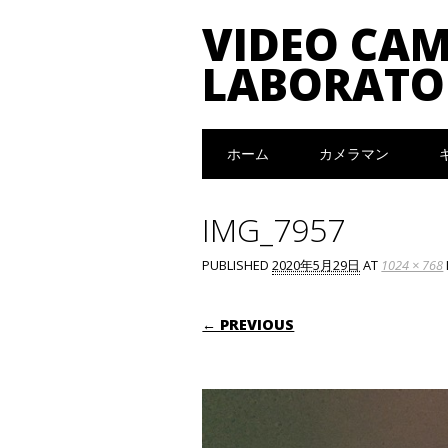
VIDEO CA
LABORATO
Main menu
Skip to content
ホーム
カメラマン
IMG_7957
PUBLISHED
2020年5月29日
AT
1024 × 768
← PREVIOUS