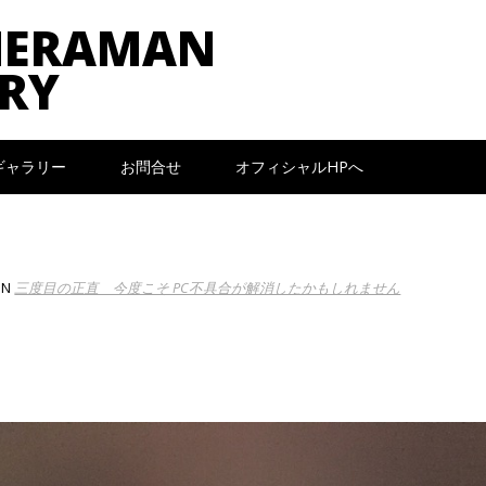
MERAMAN
RY
ギャラリー
お問合せ
オフィシャルHPへ
IN
三度目の正直 今度こそ PC不具合が解消したかもしれません