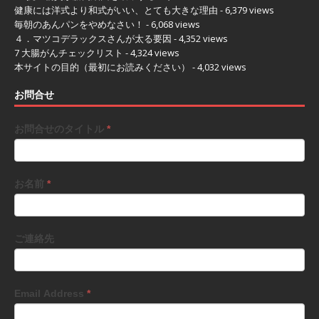
健康には洋式より和式がいい、とても大きな理由
- 6,379 views
毎朝のあんパンをやめなさい！
- 6,068 views
４．マツコデラックスさんが太る要因
- 4,352 views
7 大腸がんチェックリスト
- 4,324 views
本サイトの目的（最初にお読みください）
- 4,032 views
お問合せ
お問合せのタイトル
*
お名前
*
ご連絡先
Email Address
*