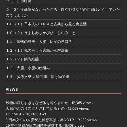
９（１）漬け物
９（２）冷蔵庫がなかったころ、肉や野菜などの貯蔵はどうしていた
のでしょうか
１０（１）日本人のＤＮＡと古典から見る食生活
１０（２）うましあしかびひこじのみこと
１１．漬物の歴史 大腸キレイの糸口？
１２（１）私の考える大腸がん解決策
１２（２）腸内細菌
１３．大腸、小腸の仕組み
１４．参考文献 大腸関連、漬け物関連
VIEWS
砂糖の取りすぎはなぜ体を冷やすのか
- 12,365 views
大腸がんのリスクとされているもの
- 12,098 views
TOPPAGE
- 10,302 views
3 日本女性の大腸がん罹患率は世界NO1？
- 9,132 views
29 抗生物質が腸内細菌を破壊する
- 8,403 views