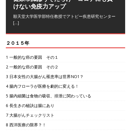
沢賢治さんの詩が凄すぎた
けない免疫力アップ
｢雨ニモマケズ｣ 雨にも負けず 風にも負けず 雪に
[…]
順天堂大学医学部特任教授でアトピー疾患研究センター
[…]
２０１５年
1 一般的な癌の要因 その１
2 一般的な癌の要因 その２
3 日本女性の大腸がん罹患率は世界NO1？
4 腸内フローラが医療を劇的に変える！
5 腸内細菌は食物の吸収、排泄に関わっている
6 長生きの秘訣は腸にあり
7 大腸がんチェックリスト
8 西洋医療の限界？！