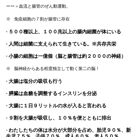
ーー＞血流と腸管のぜん動運動。
※ 免疫細胞の７割が腸管に存在
· ５００種以上、１００兆以上の腸内細菌が体にいる
· 人間は細菌に支えられて生きている。※共存共栄
· 小腸の細胞は一億個（脳と腸管は約２０００の神経）
※ 脳神経からある程度独立して動く第二の脳！
· 大腸は塩分の吸収も行う
· 膵臓は血糖を調整するインスリンを分泌
· 大腸に１日９リットルの水が入ると言われる
· ９割を大腸が吸収し、１０％を便とともに排出
· わたしたちの体は水分が大部分を占め、胎児９０％、新
生児７５％、子供７０％、成人６０％、老人５０％