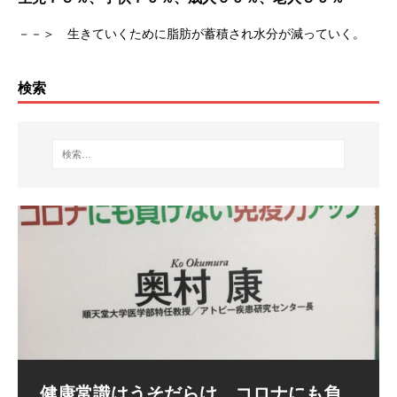
－－＞ 生きていくために脂肪が蓄積され水分が減っていく。
検索
長寿の秘訣 西郷隆盛を支えた言志晩
健康十訓 西郷隆盛を支えた言志晩録
糖尿＆便秘のお客様へ
録（佐藤一斎著）
（佐藤一斎著）
何よりも新鮮な湧き水が身体によい 湧き水の場所は「
[…]
健康十訓 西郷隆盛を支えた言志晩録（佐藤一斎著）
言志晩録（佐藤一斎著）より 素晴らしい格言がありま
[…]
[…]
コロナに対して最強のメッセージ 宮
健康常識はうそだらけ コロナにも負