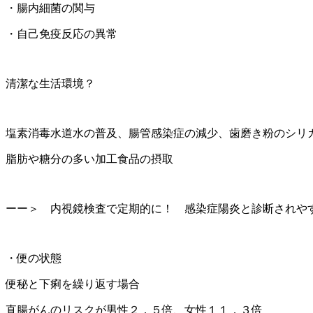
・腸内細菌の関与
・自己免疫反応の異常
清潔な生活環境？
塩素消毒水道水の普及、腸管感染症の減少、歯磨き粉のシリ
脂肪や糖分の多い加工食品の摂取
ーー＞ 内視鏡検査で定期的に！ 感染症陽炎と診断されや
・便の状態
便秘と下痢を繰り返す場合
直腸がんのリスクが男性２．５倍、女性１１．３倍