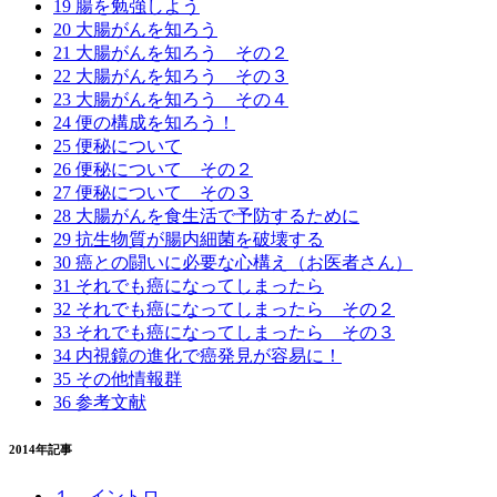
19 腸を勉強しよう
20 大腸がんを知ろう
21 大腸がんを知ろう その２
22 大腸がんを知ろう その３
23 大腸がんを知ろう その４
24 便の構成を知ろう！
25 便秘について
26 便秘について その２
27 便秘について その３
28 大腸がんを食生活で予防するために
29 抗生物質が腸内細菌を破壊する
30 癌との闘いに必要な心構え（お医者さん）
31 それでも癌になってしまったら
32 それでも癌になってしまったら その２
33 それでも癌になってしまったら その３
34 内視鏡の進化で癌発見が容易に！
35 その他情報群
36 参考文献
2014年記事
１．イントロ