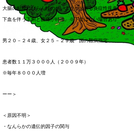
大腸の粘膜にびらん性のかいようが出来る炎症性疾患。
下血を伴う下痢と腹痛が特徴。※下血はない場合あり
男２０－２４歳、女２５－２９歳 国の難病指定
患者数１１万３０００人（２００９年）
※毎年８０００人増
ーー＞
＜原因不明＞
・なんらかの遺伝的因子の関与