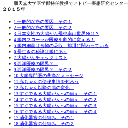
順天堂大学医学部特任教授でアトピー疾患研究センタ
｢雨ニモマケズ｣ 雨にも負けず 風にも負けず 雪に
[…]
２０１５年
1 一般的な癌の要因 その１
2 一般的な癌の要因 その２
3 日本女性の大腸がん罹患率は世界NO1？
4 腸内フローラが医療を劇的に変える！
5 腸内細菌は食物の吸収、排泄に関わっている
6 長生きの秘訣は腸にあり
7 大腸がんチェックリスト
8 西洋医療の限界？！
9 西洋医療の限界？！その２
10 大腸専門医の悲痛なメッセージ
11 赤ちゃんの便秘事情を知ろう
12 赤ちゃん以降の腸の変化
13 すぐできる大腸がんへの備え その１
14 すぐできる大腸がんへの備え その２
15 すぐできる大腸がんへの備え その３
長寿の秘訣 西郷隆盛を支えた言志
健康十訓 西郷隆盛を支えた言志晩
糖尿＆便秘のお客様へ
16 すぐできる大腸がんへの備え その４
17 消化器官の仕組み その１
18 消化器官の仕組み その２
健康十訓 西郷隆盛を支えた言志晩録（佐藤一斎著）
言志晩録（佐藤一斎著）より 素晴らしい格言がありま
何よりも新鮮な湧き水が身体によい 湧き水の場所は「
[