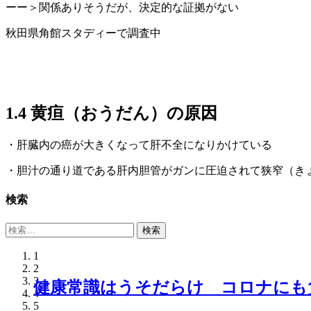
ーー＞関係ありそうだが、決定的な証拠がない
秋田県角館スタディーで調査中
1.4 黄疸（おうだん）の原因
・肝臓内の癌が大きくなって肝不全になりかけている
・胆汁の通り道である肝内胆管がガンに圧迫されて狭窄（き
検索
検
索:
1
2
3
健康常識はうそだらけ コロナにも
コロナに対して最強のメッセージ 
4
5