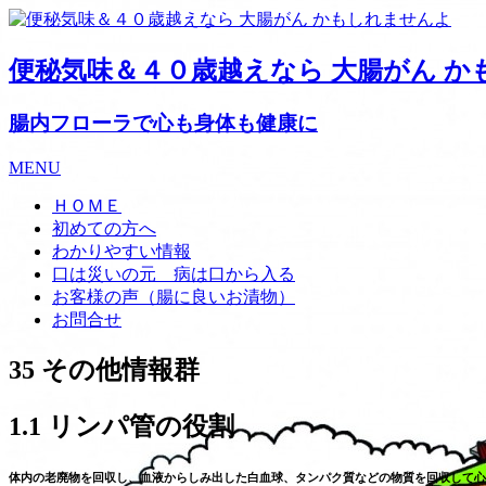
便秘気味＆４０歳越えなら 大腸がん か
腸内フローラで心も身体も健康に
MENU
ＨＯＭＥ
初めての方へ
わかりやすい情報
口は災いの元 病は口から入る
お客様の声（腸に良いお漬物）
お問合せ
35 その他情報群
1.1 リンパ管の役割
体内の老廃物を回収し、血液からしみ出した白血球、タンパク質などの物質を回収して心