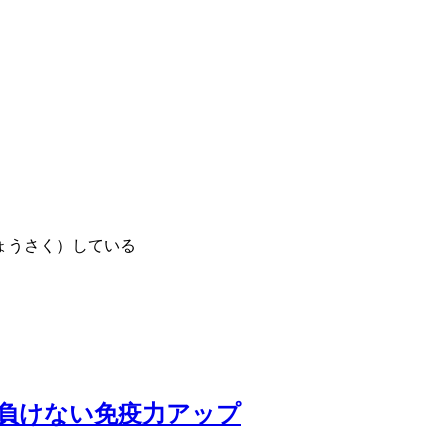
ょうさく）している
負けない免疫力アップ
宮沢賢治さんの詩が凄すぎた