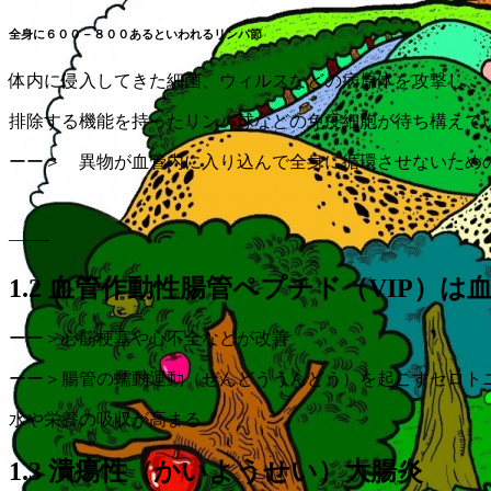
全身に６００－８００あるといわれるリンパ節
体内に侵入してきた細菌、ウィルスなどの病原体を攻撃し、
排除する機能を持ったリンパ球などの免疫細胞が待ち構えて
ーー＞ 異物が血管内に入り込んで全身に循環させないため
——-
1.2 血管作動性腸管ペプチド（VIP）
ーー＞心筋梗塞や心不全などが改善
ーー＞腸管の蠕動運動（ぜんどううんどう）を起こすセロト
水や栄養の吸収が高まる
1.3 潰瘍性（かいようせい）大腸炎