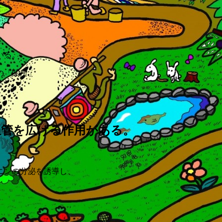
いる。
の「関所」
は血管を広げる作用がある。
ニンの分泌を誘導し、