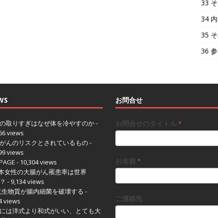
33
34
35 
36 
WS
お問合せ
の取りすぎはなぜ体を冷やすのか
-
お問合せのタイトル
*
66 views
がんのリスクとされているもの
-
99 views
お名前
*
PAGE
- 10,304 views
日本女性の大腸がん罹患率は世界
1？
- 9,134 views
 抗生物質が腸内細菌を破壊する
-
ご連絡先
4 views
には洋式より和式がいい、とても大