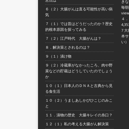
きな
毎朝
６（２）大腸がんは直る可能性が高い病
vie
気
４．
７（１）では昔はどうだったのか？歴史
4,35
的根本原因を探ってみる
7 
本サ
７（２）江戸時代 大腸がんは？
い）
８．解決策とされるのは？
９（１）漬け物
９（２）冷蔵庫がなかったころ、肉や野
菜などの貯蔵はどうしていたのでしょう
か
１０（１）日本人のＤＮＡと古典から見
る食生活
１０（２）うましあしかびひこじのみこ
と
１１．漬物の歴史 大腸キレイの糸口？
１２（１）私の考える大腸がん解決策