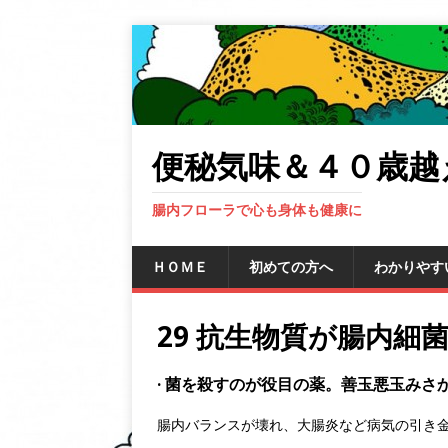
便秘気味＆４０歳越
腸内フローラで心も身体も健康に
ＨＯＭＥ
初めての方へ
わかりやす
29 抗生物質が腸内細
· 菌を殺すのが役目の薬。善玉悪玉みさ
腸内バランスが壊れ、大腸炎など病気の引き