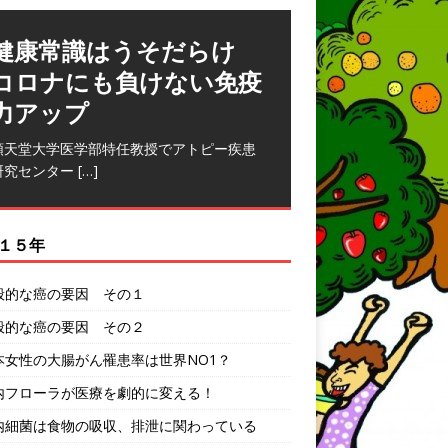
健康常識はうそだらけ
コロナにも負けない免疫
力アップ
順天堂大学医学部特任教授でアトピー疾患
研究センター
[…]
１５年
一般的な癌の要因 その１
一般的な癌の要因 その２
日本女性の大腸がん罹患率は世界NO1？
腸内フローラが医療を劇的に変える！
腸内細菌は食物の吸収、排泄に関わっている