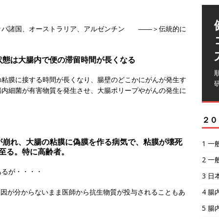
ッパ諸国、オーストラリア、アルゼンチン ――＞伝統的に
い状態は大腸内で便の滞留時間が長くなる
の粘膜に接する時間が長くなり、腸壁のどこかにがんが発生す
腸内細菌が有害物質を発生させ、大腸ポリープやがんの発生に
２０
スが崩れ、大腸の粘膜に偽膜を作る病気で、粘膜が壊死
1 
至る。特に高齢者。
2 
るが・・・・
3 
4 
原因が分からないまま医師から抗生物質が投与されることもあ
5 