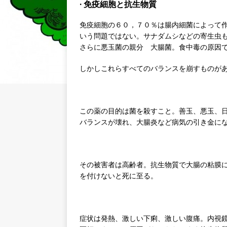
· 免疫細胞と抗生物質
免疫細胞の６０，７０％は腸内細菌によって
いう問題ではない。サナダムシなどの寄生虫
さらに悪玉菌の親分 大腸菌。食中毒の原因
しかしこれらすべてのバランスを崩すものが
この薬の目的は菌を殺すこと。善玉、悪玉、
バランスが壊れ、大腸炎など病気の引き金に
その被害者は高齢者。抗生物質で大腸の粘膜
を付けないと死に至る。
症状は発熱、激しい下痢、激しい腹痛。内視