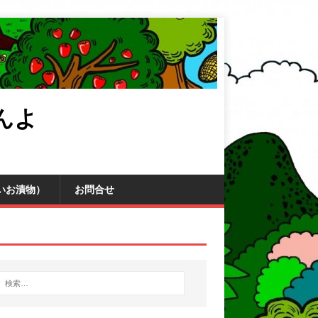
んよ
いお漬物）
お問合せ