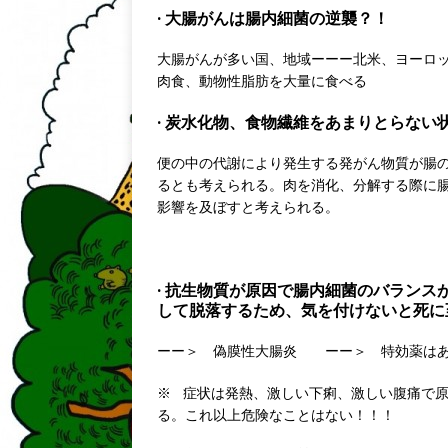
· 大腸がんは腸内細菌の逆襲？！
大腸がんが多い国、地域ーーー北米、ヨーロ
肉食、動物性脂肪を大量に食べる
· 炭水化物、食物繊維をあまりとらな
便の中の代謝により発生する発がん物質が腸
るとも考えられる。肉を消化、分解する際に
影響を及ぼすと考えられる。
· 抗生物質が原因で腸内細菌のバラン
して脱落するため、気を付けないと死に
ーー＞ 偽膜性大腸炎 ーー＞ 特効薬はあ
※ 症状は発熱、激しい下痢、激しい腹痛で
る。これ以上危険なことはない！！！