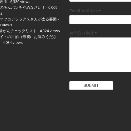
理由
- 6,380 views
のあんパンをやめなさい！
- 6,069
Email Address
*
ws
マツコデラックスさんが太る要因
-
3 views
大腸がんチェックリスト
- 4,324 views
お問合せ内容
*
イトの目的（最初にお読みくださ
- 4,034 views