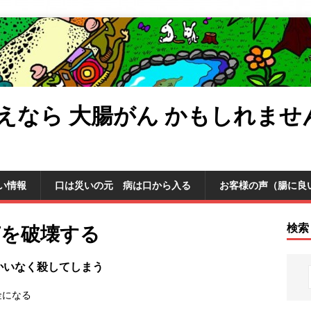
えなら 大腸がん かもしれませ
い情報
口は災いの元 病は口から入る
お客様の声（腸に良
菌を破壊する
検索
かいなく殺してしまう
金になる