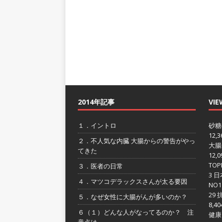
2014年記事
VIE
１．イントロ
砂糖
12,3
２．不人気な内臓 大腸からの警告がやっ
大腸
てきた
12,0
TOP
３．医者の日常
3 
４．マツコデラックスさんが太る要因
NO
29
５．なぜ女性に大腸がんが多いのか？
8,40
６（１）どんな人がなってるのか？ 注
健康
意点は