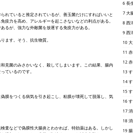
6 
7 
作られていると推定されているが、善玉菌だけにすればいいと
も免疫力を高め、アレルギーを起こさないなどの利点がある。
8 
であるが、強力な外敵菌を放逐する免疫力がある。
9 
あります。そう、抗生物質。
10
11
12
日和見菌のみさかいなく、殺してしまいます。この結果、腸内
なっているのです。
13
14
15
に偽膜をつくる病気を引き起こし、粘膜が壊死して脱落し、気
16
17
18
鏡検査などで偽膜性大腸炎とわかれば、特効薬はある。しかし
19