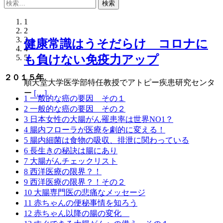
検
索:
1
2
3
健康常識はうそだらけ コロナに
コロナに対して最強のメッセー
4
5
も負けない免疫力アップ
ジ 宮沢賢治さんの詩が凄すぎた
２０１５年
順天堂大学医学部特任教授でアトピー疾患研究センタ
｢雨ニモマケズ｣ 雨にも負けず 風にも負けず 雪に
[…]
ー
[…]
1 一般的な癌の要因 その１
2 一般的な癌の要因 その２
3 日本女性の大腸がん罹患率は世界NO1？
4 腸内フローラが医療を劇的に変える！
5 腸内細菌は食物の吸収、排泄に関わっている
6 長生きの秘訣は腸にあり
7 大腸がんチェックリスト
8 西洋医療の限界？！
9 西洋医療の限界？！その２
10 大腸専門医の悲痛なメッセージ
11 赤ちゃんの便秘事情を知ろう
12 赤ちゃん以降の腸の変化