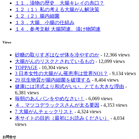
１１．漬物の歴史 大腸キレイの糸口？
１２（１）私の考える大腸がん解決策
１２（２）腸内細菌
１３．大腸、小腸の仕組み
１４．参考文献 大腸関連、漬け物関連
Views
砂糖の取りすぎはなぜ体を冷やすのか
- 12,366 views
大腸がんのリスクとされているもの
- 12,099 views
TOPPAGE
- 10,304 views
3 日本女性の大腸がん罹患率は世界NO1？
- 9,134 views
29 抗生物質が腸内細菌を破壊する
- 8,404 views
健康には洋式より和式がいい、とても大きな理由
-
6,381 views
毎朝のあんパンをやめなさい！
- 6,069 views
４．マツコデラックスさんが太る要因
- 4,353 views
7 大腸がんチェックリスト
- 4,324 views
本サイトの目的（最初にお読みください）
- 4,034
views
お問合せ