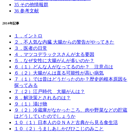
35 その他情報群
36 参考文献
2014年記事
１．イントロ
２．不人気な内臓 大腸からの警告がやってきた
３．医者の日常
４．マツコデラックスさんが太る要因
５．なぜ女性に大腸がんが多いのか？
６（１）どんな人がなってるのか？ 注意点は
６（２）大腸がんは直る可能性が高い病気
７（１）では昔はどうだったのか？歴史的根本原因を
探ってみる
７（２）江戸時代 大腸がんは？
８．解決策とされるのは？
９（１）漬け物
９（２）冷蔵庫がなかったころ、肉や野菜などの貯蔵
はどうしていたのでしょうか
１０（１）日本人のＤＮＡと古典から見る食生活
１０（２）うましあしかびひこじのみこと