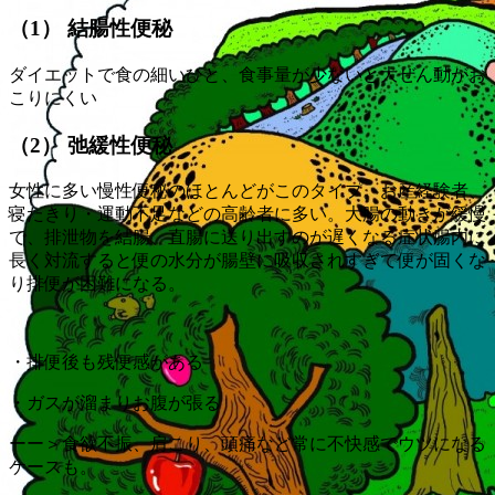
（1） 結腸性便秘
ダイエットで食の細いひと、食事量が少ないと大ぜん動がお
こりにくい
（2） 弛緩性便秘
女性に多い慢性便秘のほとんどがこのタイプ。お産経験者、
寝たきり・運動不足などの高齢者に多い。大腸の動きが緩慢
で、排泄物を結腸、直腸に送り出すのが遅くなる症状腸内に
長く対流すると便の水分が腸壁に吸収されすぎて便が固くな
り排便が困難になる。
・排便後も残便感がある
・ガスが溜まりお腹が張る
ーー＞食欲不振、肩こり、頭痛など常に不快感でウツになる
ケースも。