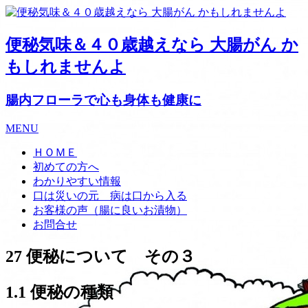
便秘気味＆４０歳越えなら 大腸がん か
もしれませんよ
腸内フローラで心も身体も健康に
MENU
ＨＯＭＥ
初めての方へ
わかりやすい情報
口は災いの元 病は口から入る
お客様の声（腸に良いお漬物）
お問合せ
27 便秘について その３
1.1 便秘の種類