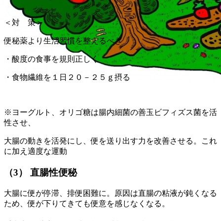
＜対 策＞
便秘薬より生活習慣を整えるべき
・酸度の食事を規則正しく
・食物繊維を１日２０－２５ｇ摂る
※ヨーグルト、オリゴ糖は腸内細菌の善玉ビフィズス菌を活
性させ、
大腸の動きを活発にし、便を送り出す力を改善させる。これ
に加え適度な運動
（3） 直腸性便秘
大腸に便が停滞、排便困難に。原因は直腸の粘液が鈍くなる
ため、便が下りてきても便意を感じなくなる。