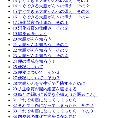
13 すぐできる大腸がんへの備え その１
14 すぐできる大腸がんへの備え その２
15 すぐできる大腸がんへの備え その３
長寿の秘訣 西郷隆盛を支えた言志
健康十訓 西郷隆盛を支えた言志晩
糖尿＆便秘のお客様へ
16 すぐできる大腸がんへの備え その４
17 消化器官の仕組み その１
晩録（佐藤一斎著）
録（佐藤一斎著）
18 消化器官の仕組み その２
何よりも新鮮な湧き水が身体によい 湧き水の場所は「
19 腸を勉強しよう
[…]
健康十訓 西郷隆盛を支えた言志晩録（佐藤一斎著）
言志晩録（佐藤一斎著）より 素晴らしい格言がありま
20 大腸がんを知ろう
[…]
[…]
21 大腸がんを知ろう その２
22 大腸がんを知ろう その３
23 大腸がんを知ろう その４
24 便の構成を知ろう！
25 便秘について
26 便秘について その２
27 便秘について その３
28 大腸がんを食生活で予防するために
29 抗生物質が腸内細菌を破壊する
30 癌との闘いに必要な心構え（お医者さん）
31 それでも癌になってしまったら
32 それでも癌になってしまったら その２
33 それでも癌になってしまったら その３
34 内視鏡の進化で癌発見が容易に！