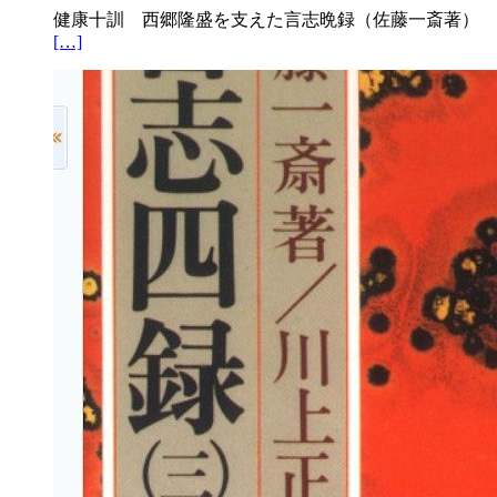
健康十訓 西郷隆盛を支えた言志晩録（佐藤一斎著）
[…]