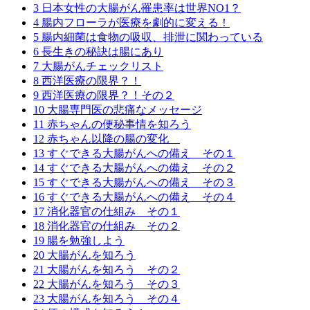
3 日本女性の大腸がん罹患率は世界NO1？
4 腸内フローラが医療を劇的に変える！
5 腸内細菌は食物の吸収、排泄に関わっている
6 長生きの秘訣は腸にあり
7 大腸がんチェックリスト
8 西洋医療の限界？！
9 西洋医療の限界？！その２
10 大腸専門医の悲痛なメッセージ
11 赤ちゃんの便秘事情を知ろう
12 赤ちゃん以降の腸の変化
13 すぐできる大腸がんへの備え その１
14 すぐできる大腸がんへの備え その２
15 すぐできる大腸がんへの備え その３
16 すぐできる大腸がんへの備え その４
17 消化器官の仕組み その１
18 消化器官の仕組み その２
19 腸を勉強しよう
20 大腸がんを知ろう
21 大腸がんを知ろう その２
22 大腸がんを知ろう その３
23 大腸がんを知ろう その４