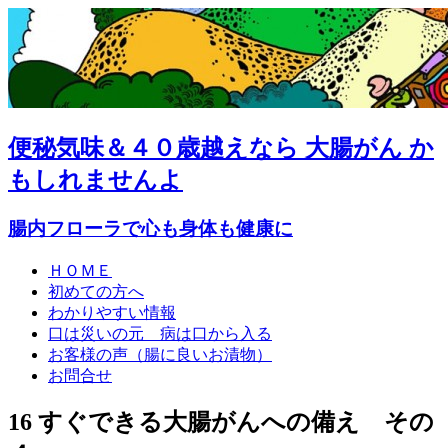
便秘気味＆４０歳越えなら 大腸がん か
もしれませんよ
腸内フローラで心も身体も健康に
ＨＯＭＥ
初めての方へ
わかりやすい情報
口は災いの元 病は口から入る
お客様の声（腸に良いお漬物）
お問合せ
16 すぐできる大腸がんへの備え その