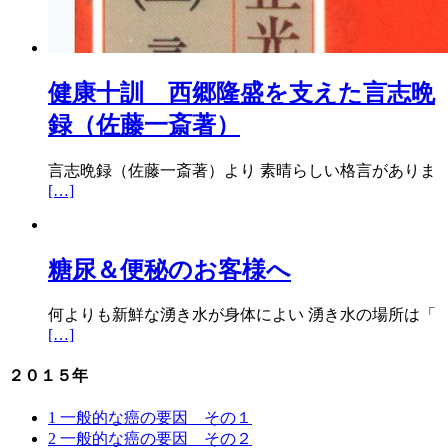
健康十訓 西郷隆盛を支えた言志晩
録（佐藤一斎著）
言志晩録（佐藤一斎著）より 素晴らしい格言がありま
[…]
糖尿＆便秘のお客様へ
何よりも新鮮な湧き水が身体によい 湧き水の場所は「
[…]
２０１５年
1 一般的な癌の要因 その１
2 一般的な癌の要因 その２