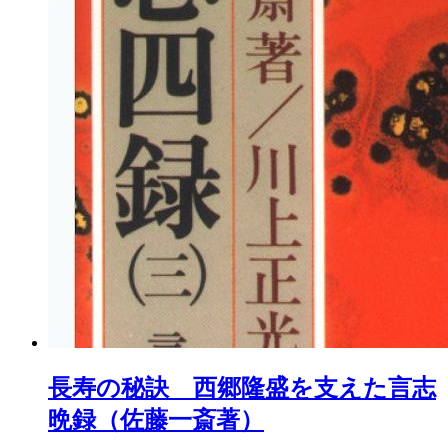
長寿の秘訣 西郷隆盛を支えた言志
晩録（佐藤一斎著）