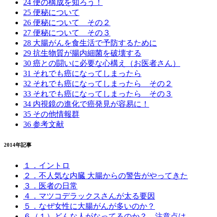
24 便の構成を知ろう！
25 便秘について
26 便秘について その２
27 便秘について その３
28 大腸がんを食生活で予防するために
29 抗生物質が腸内細菌を破壊する
30 癌との闘いに必要な心構え（お医者さん）
31 それでも癌になってしまったら
32 それでも癌になってしまったら その２
33 それでも癌になってしまったら その３
34 内視鏡の進化で癌発見が容易に！
35 その他情報群
36 参考文献
2014年記事
１．イントロ
２．不人気な内臓 大腸からの警告がやってきた
３．医者の日常
４．マツコデラックスさんが太る要因
５．なぜ女性に大腸がんが多いのか？
６（１）どんな人がなってるのか？ 注意点は