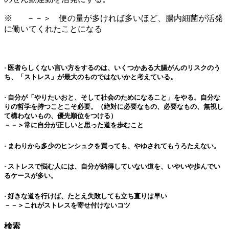
※ －－＞ 便の量が多ければ多いほど、腸内細菌が活発
に働いてくれたことになる
· 医者らしくない言い方をするのは、いくつかある大腸がんのリスクのう
ち、「ストレス」が最大のものではないかと考えている。
· 自分が「やりたいおと、そして社会のためになること」をやる。自分な
りの哲学を持つことこそ必要。（絶対に必要なもの、必要なもの、無視し
て構わないもの、優先順位をつける）
－－＞常に自分が正しいと思った道を歩むこと
· まわりから多少のヒンシュクを買っても、やゆされてもうろたえない。
· ストレスで悩む人には、自分が納得していない道を、いやいや歩んでい
るケースが多い。
· 好きな道を行けば、たとえ失敗しても立ち直りは早い
－－＞これがストレスを寄せ付けないコツ
検索