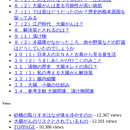
６（２）大腸がんは直る可能性が高い病気
７（１）では昔はどうだったのか？歴史的根本原因を
探ってみる
７（２）江戸時代 大腸がんは？
８．解決策とされるのは？
９（１）漬け物
９（２）冷蔵庫がなかったころ、肉や野菜などの貯蔵
はどうしていたのでしょうか
１０（１）日本人のＤＮＡと古典から見る食生活
１０（２）うましあしかびひこじのみこと
１１．漬物の歴史 大腸キレイの糸口？
１２（１）私の考える大腸がん解決策
１２（２）腸内細菌
１３．大腸、小腸の仕組み
１４．参考文献 大腸関連、漬け物関連
Views
砂糖の取りすぎはなぜ体を冷やすのか
- 12,367 views
大腸がんのリスクとされているもの
- 12,101 views
TOPPAGE
- 10,306 views