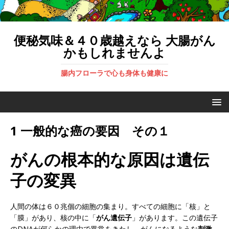
便秘気味＆４０歳越えなら 大腸がん
かもしれませんよ
腸内フローラで心も身体も健康に
1 一般的な癌の要因 その１
がんの根本的な原因は遺伝
子の変異
人間の体は６０兆個の細胞の集まり。すべての細胞に「核」と
「膜」があり、核の中に「
がん遺伝子
」があります。この遺伝子
のDNAが何らかの理由で異常をきたし、がんになるような
刺激