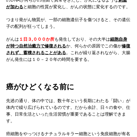
が加わる
と細胞の性質が変化し、がんの状態に変化するのです。
つまり発がん物質が、一部の細胞遺伝子を傷つけると、その遺伝
子の配列が狂ってしまう。
がんは
１日３,０００か所
も発生しており、その大半は
細胞自身
が持つ自然治癒力で修復される
か、何らかの原因でこの傷が
修復
されず、蓄積されることがある
。これが繰り返されながら、大腸
がん発生には１０－２０年の時間を要する。
癌がひどくなる前に
先述の通り、体の中では、数十年という長期にわたる「闘い」が
体内で繰り広げられているのです。だから余計、日々の食や、仕
事、日常生活といった生活習慣が重要であることは理解できま
す。
癌細胞をやっつけるナチュラルキラー細胞という免疫細胞が有名