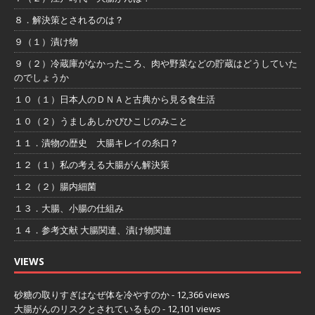
８．解決策とされるのは？
９（１）漬け物
９（２）冷蔵庫がなかったころ、肉や野菜などの貯蔵はどうしていた
のでしょうか
１０（１）日本人のＤＮＡと古典から見る食生活
１０（２）うましあしかびひこじのみこと
１１．漬物の歴史 大腸キレイの糸口？
１２（１）私の考える大腸がん解決策
１２（２）腸内細菌
１３．大腸、小腸の仕組み
１４．参考文献 大腸関連、漬け物関連
VIEWS
砂糖の取りすぎはなぜ体を冷やすのか
- 12,366 views
大腸がんのリスクとされているもの
- 12,101 views