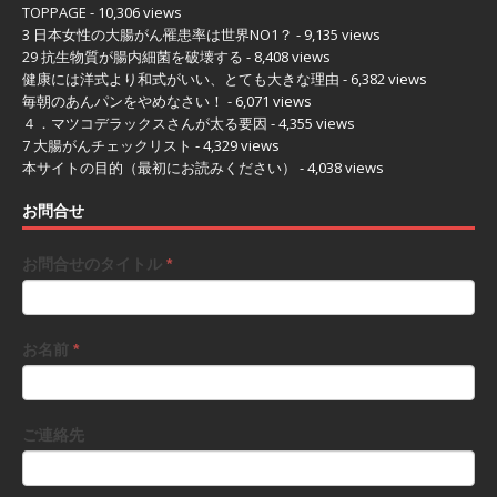
TOPPAGE
- 10,306 views
3 日本女性の大腸がん罹患率は世界NO1？
- 9,135 views
29 抗生物質が腸内細菌を破壊する
- 8,408 views
健康には洋式より和式がいい、とても大きな理由
- 6,382 views
毎朝のあんパンをやめなさい！
- 6,071 views
４．マツコデラックスさんが太る要因
- 4,355 views
7 大腸がんチェックリスト
- 4,329 views
本サイトの目的（最初にお読みください）
- 4,038 views
お問合せ
お問合せのタイトル
*
お名前
*
ご連絡先