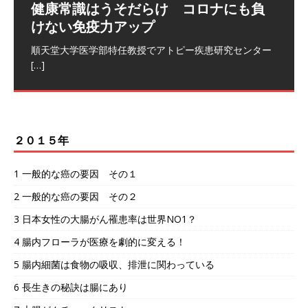
コロナに対して最強のメッセージ 宮
健康常識はうそだらけ コロナにも負
沢賢治さんの詩が凄すぎた
けない免疫力アップ
長寿の秘訣 西郷隆盛を支えた言志晩
健康十訓 西郷隆盛を支えた言志晩録
｢雨ニモマケズ｣ 雨にも負けず 風にも負けず 雪に
[…]
順天堂大学医学部特任教授でアトピー疾患研究センター
録（佐藤一斎著）
（佐藤一斎著）
[…]
健康十訓 西郷隆盛を支えた言志晩録（佐藤一斎著）
言志晩録（佐藤一斎著）より 素晴らしい格言がありま
[…]
[…]
２０１５年
1 一般的な癌の要因 その１
2 一般的な癌の要因 その２
3 日本女性の大腸がん罹患率は世界NO1？
4 腸内フローラが医療を劇的に変える！
5 腸内細菌は食物の吸収、排泄に関わっている
6 長生きの秘訣は腸にあり