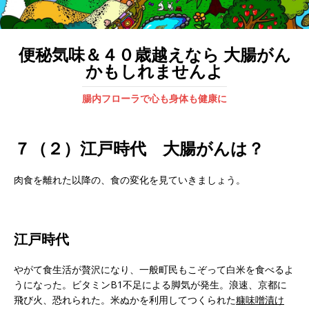
便秘気味＆４０歳越えなら 大腸がん
かもしれませんよ
腸内フローラで心も身体も健康に
７（２）江戸時代 大腸がんは？
肉食を離れた以降の、食の変化を見ていきましょう。
江戸時代
やがて食生活が贅沢になり、一般町民もこぞって白米を食べるよ
うになった。ビタミンB1不足による脚気が発生。浪速、京都に
飛び火、恐れられた。米ぬかを利用してつくられた
糠味噌漬け