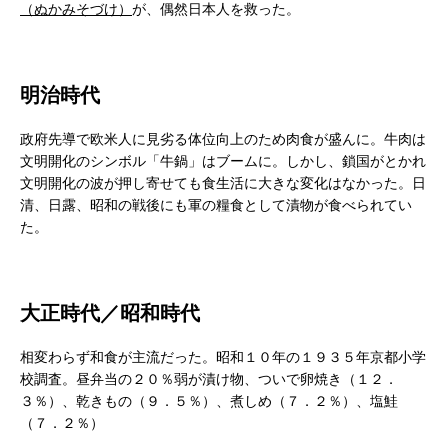
（ぬかみそづけ）
が、偶然日本人を救った。
明治時代
政府先導で欧米人に見劣る体位向上のため肉食が盛んに。牛肉は
文明開化のシンボル「牛鍋」はブームに。しかし、鎖国がとかれ
文明開化の波が押し寄せても食生活に大きな変化はなかった。日
清、日露、昭和の戦後にも軍の糧食として漬物が食べられてい
た。
大正時代／昭和時代
相変わらず和食が主流だった。昭和１０年の１９３５年京都小学
校調査。昼弁当の２０％弱が漬け物、ついで卵焼き（１２．
３％）、乾きもの（９．５％）、煮しめ（７．２％）、塩鮭
（７．２％）