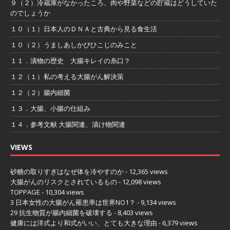
９（２）冷蔵庫がなかったころ、肉や野菜などの貯蔵はどうしていた
のでしょうか
１０（１）日本人のＤＮＡと古典から見る食生活
１０（２）うましあしかびひこじのみこと
１１．漬物の歴史 大腸キレイの糸口？
１２（１）私の考える大腸がん解決策
１２（２）腸内細菌
１３．大腸、小腸の仕組み
１４．参考文献 大腸関連、漬け物関連
VIEWS
砂糖の取りすぎはなぜ体を冷やすのか
- 12,365 views
大腸がんのリスクとされているもの
- 12,098 views
TOPPAGE
- 10,304 views
3 日本女性の大腸がん罹患率は世界NO1？
- 9,134 views
29 抗生物質が腸内細菌を破壊する
- 8,403 views
健康には洋式より和式がいい、とても大きな理由
- 6,379 views