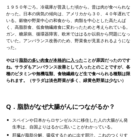
１９５０年ごろ。冷蔵庫が普及した頃から。昔は肉が食べられな
かった。日本の病気の傾向は、アメリカから３０、４０年遅れて
いる。穀物や野菜中心の和食から、肉類を中心とした高たんぱ
く、高脂肪食、低食物繊維食に変わったためと考えられている。
ガン、糖尿病、循環器障害。欧米でははるか以前から問題になっ
ていた。アンバランス改善のため、野菜食が見直されるようにな
った。
やはり
脂肪の多い肉食が本格的に入った
ことが原因だったのです
ね。サラダもアンバランス改善として入ったとのことですが、各
種のビタミンや無機塩類、食物繊維など
生で食べられる種類は限
られます
。（サラダは淡色野菜が多く、緑黄色野菜は少ない）
Q．脂肪がなぜ大腸がんにつながるか？
スペインや日本からロサンゼルスに移住した人の大腸がん発
生率は、自国よりはるかに高いことがわかっている。
肝臓が脂肪分解、吸収するために出す胆汁。これのつくりす