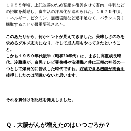
１９５５年頃、上記改善のため畜産を復興させて畜肉、牛乳など
の摂取を奨励し、食生活の洋風化が進められた。１９７５年頃、
エネルギー、ビタミン、無機塩類など過不足なく、バランス良く
採取することが最重要視された。
このあたりから、何かヒントが見えてきました。美味しさのみを
求めるグルメ志向になり、そして成人病もやってきたというこ
と。
しかも１９５０年代後半（昭和30年代）は、まさに高度成長時
代。冷蔵庫が、白黒テレビ受像機や洗濯機と共に三種の神器の一
つとして爆発的に普及した時代ですね。
貯蔵できる機能が肉食を
後押しした
のは間違いないと思います。
それを裏付ける記述を発見しました。
Ｑ．大腸がんが増えたのはいつごろか？