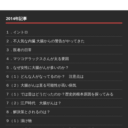
2014年記事
１．イントロ
２．不人気な内臓 大腸からの警告がやってきた
３．医者の日常
４．マツコデラックスさんが太る要因
５．なぜ女性に大腸がんが多いのか？
６（１）どんな人がなってるのか？ 注意点は
６（２）大腸がんは直る可能性が高い病気
７（１）では昔はどうだったのか？歴史的根本原因を探ってみる
７（２）江戸時代 大腸がんは？
８．解決策とされるのは？
９（１）漬け物